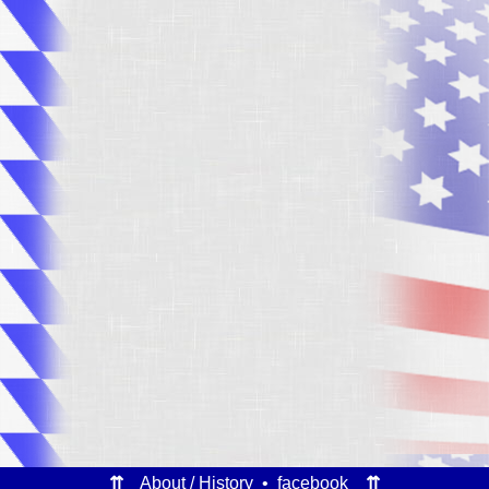
⇈
About / History
•
facebook
⇈