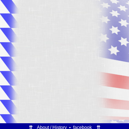
⇈
About / History
•
facebook
⇈