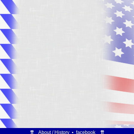
⇈
About / History
•
facebook
⇈