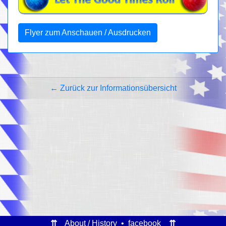
Flyer zum Anschauen / Ausdrucken
← Zurück zur Informationsübersicht
⇈
About / History
•
facebook
⇈