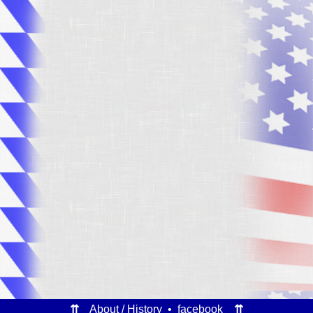
⇈
About / History
•
facebook
⇈