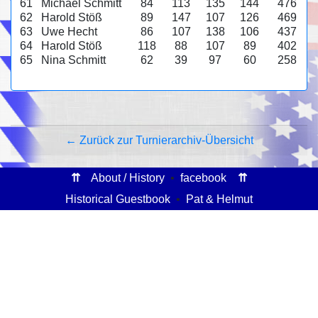
61
Michael Schmitt
84
113
135
144
476
62
Harold Stöß
89
147
107
126
469
63
Uwe Hecht
86
107
138
106
437
64
Harold Stöß
118
88
107
89
402
65
Nina Schmitt
62
39
97
60
258
← Zurück zur Turnierarchiv-Übersicht
⇈
About / History
•
facebook
⇈
Historical Guestbook
•
Pat & Helmut