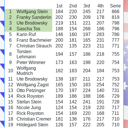
1st
2nd
3rd
4th
Serie
1
Wolfgang Stein
184
220
245
217
866
2
Franky Sanderlin
202
230
209
178
819
3
Ute Brodowsky
219
151
221
207
798
4
Sascha Tos
188
154
268
186
796
5
Karin Ruf
146
160
197
283
786
6
Franz Bachmeier
200
181
165
231
777
7
Christian Strauch
202
135
223
211
771
Torsten
8
194
157
186
218
755
Lehmann
9
Peter Wimmer
173
163
198
220
754
Wolfgang
10
182
183
204
184
753
Mudrich
11
Ute Brodowsky
138
187
211
217
753
12
Wolfgang Zagst
165
150
183
254
752
13
Otto Petzinger
170
197
224
140
731
14
Rick Royston
189
186
188
166
729
15
Stefan Stein
154
142
241
191
728
16
Nicole Jung
124
154
219
220
717
17
Rick Royston
154
169
220
168
711
18
Christian Cremer
181
136
176
217
710
19
Hildegard Stein
126
157
222
205
710