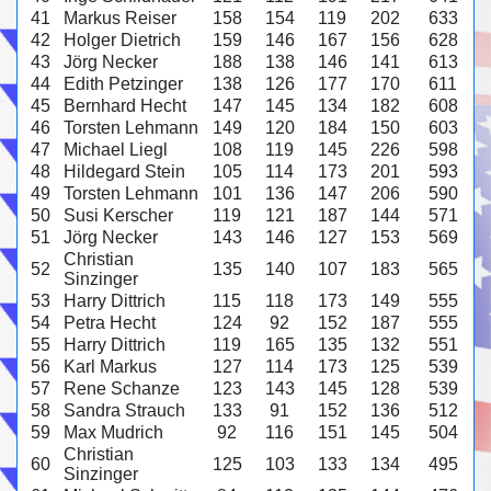
41
Markus Reiser
158
154
119
202
633
42
Holger Dietrich
159
146
167
156
628
43
Jörg Necker
188
138
146
141
613
44
Edith Petzinger
138
126
177
170
611
45
Bernhard Hecht
147
145
134
182
608
46
Torsten Lehmann
149
120
184
150
603
47
Michael Liegl
108
119
145
226
598
48
Hildegard Stein
105
114
173
201
593
49
Torsten Lehmann
101
136
147
206
590
50
Susi Kerscher
119
121
187
144
571
51
Jörg Necker
143
146
127
153
569
Christian
52
135
140
107
183
565
Sinzinger
53
Harry Dittrich
115
118
173
149
555
54
Petra Hecht
124
92
152
187
555
55
Harry Dittrich
119
165
135
132
551
56
Karl Markus
127
114
173
125
539
57
Rene Schanze
123
143
145
128
539
58
Sandra Strauch
133
91
152
136
512
59
Max Mudrich
92
116
151
145
504
Christian
60
125
103
133
134
495
Sinzinger