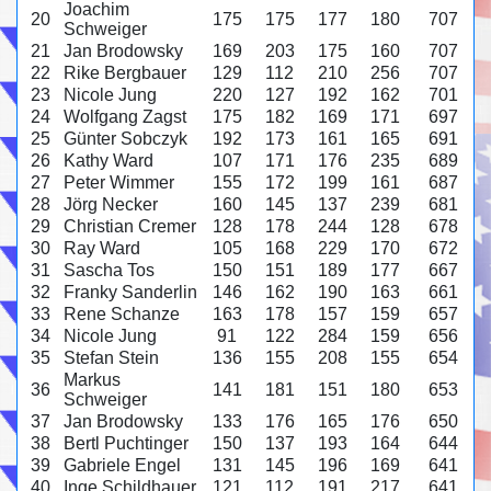
Joachim
20
175
175
177
180
707
Schweiger
21
Jan Brodowsky
169
203
175
160
707
22
Rike Bergbauer
129
112
210
256
707
23
Nicole Jung
220
127
192
162
701
24
Wolfgang Zagst
175
182
169
171
697
25
Günter Sobczyk
192
173
161
165
691
26
Kathy Ward
107
171
176
235
689
27
Peter Wimmer
155
172
199
161
687
28
Jörg Necker
160
145
137
239
681
29
Christian Cremer
128
178
244
128
678
30
Ray Ward
105
168
229
170
672
31
Sascha Tos
150
151
189
177
667
32
Franky Sanderlin
146
162
190
163
661
33
Rene Schanze
163
178
157
159
657
34
Nicole Jung
91
122
284
159
656
35
Stefan Stein
136
155
208
155
654
Markus
36
141
181
151
180
653
Schweiger
37
Jan Brodowsky
133
176
165
176
650
38
Bertl Puchtinger
150
137
193
164
644
39
Gabriele Engel
131
145
196
169
641
40
Inge Schildhauer
121
112
191
217
641