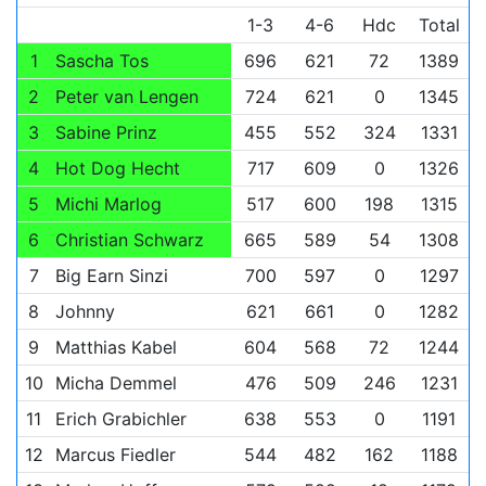
1-3
4-6
Hdc
Total
1
Sascha Tos
696
621
72
1389
2
Peter van Lengen
724
621
0
1345
3
Sabine Prinz
455
552
324
1331
4
Hot Dog Hecht
717
609
0
1326
5
Michi Marlog
517
600
198
1315
6
Christian Schwarz
665
589
54
1308
7
Big Earn Sinzi
700
597
0
1297
8
Johnny
621
661
0
1282
9
Matthias Kabel
604
568
72
1244
10
Micha Demmel
476
509
246
1231
11
Erich Grabichler
638
553
0
1191
12
Marcus Fiedler
544
482
162
1188