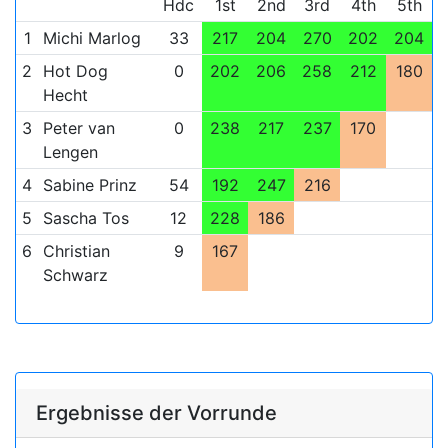
Hdc
1st
2nd
3rd
4th
5th
1
Michi Marlog
33
217
204
270
202
204
2
Hot Dog
0
202
206
258
212
180
Hecht
3
Peter van
0
238
217
237
170
Lengen
4
Sabine Prinz
54
192
247
216
5
Sascha Tos
12
228
186
6
Christian
9
167
Schwarz
Ergebnisse der Vorrunde