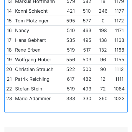
13
Markus Hoffmann
579
582
18
1179
14
Konni Schlecht
421
510
246
1177
15
Tom Flötzinger
595
577
0
1172
16
Nancy
510
463
198
1171
17
Hans Gebhart
535
495
138
1168
18
Rene Erben
519
517
132
1168
19
Wolfgang Huber
556
503
96
1155
20
Christian Strauch
522
500
90
1112
21
Patrik Reichling
617
482
12
1111
22
Stefan Stein
519
493
72
1084
23
Mario Adämmer
333
330
360
1023