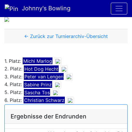
Johnny's Bowling
← Zurück zur Turnierarchiv-Übersicht
1. Platz:
Michi Marlog
2. Platz:
Hot Dog Hecht
3. Platz:
Peter van Lengen
4. Platz:
Sabine Prinz
5. Platz:
Sascha Tos
6. Platz:
Christian Schwarz
Ergebnisse der Endrunden