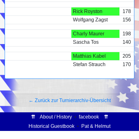
Rick Royston
178
Wolfgang Zagst
156
Charly Maurer
198
Sascha Tos
140
Matthias Kabel
205
Stefan Strauch
170
← Zurück zur Turnierarchiv-Übersicht
⇈
About / History
•
facebook
⇈
Historical Guestbook
•
Pat & Helmut