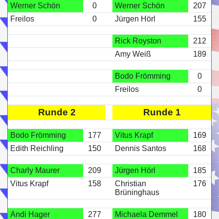
Werner Schön
0
Werner Schön
207
Freilos
0
Jürgen Hörl
155
Rick Royston
212
Amy Weiß
189
Bodo Frömming
0
Freilos
0
Runde 2
Runde 1
Bodo Frömming
177
Vitus Krapf
169
Edith Reichling
150
Dennis Santos
168
Charly Maurer
209
Jürgen Hörl
185
Vitus Krapf
158
Christian
176
Brüninghaus
Andi Hager
277
Michaela Demmel
180