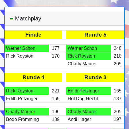
Matchplay
Finale
Runde 5
Werner Schön
177
Werner Schön
248
Rick Royston
170
Rick Royston
210
Charly Maurer
205
Runde 4
Runde 3
Rick Royston
221
Edith Petzinger
165
Edith Petzinger
169
Hot Dog Hecht
137
Charly Maurer
196
Charly Maurer
205
Bodo Frömming
189
Andi Hager
197