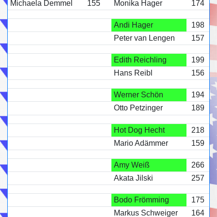
Michaela Demmel
155
Monika Hager
174
Andi Hager
198
Peter van Lengen
157
Edith Reichling
199
Hans Reibl
156
Werner Schön
194
Otto Petzinger
189
Hot Dog Hecht
218
Mario Adämmer
159
Amy Weiß
266
Akata Jilski
257
Bodo Frömming
175
Markus Schweiger
164