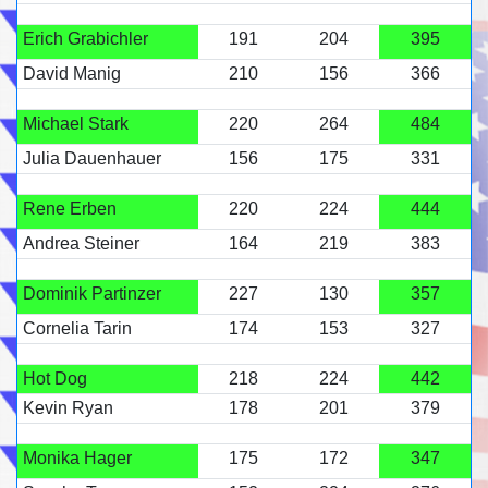
Erich Grabichler
191
204
395
David Manig
210
156
366
Michael Stark
220
264
484
Julia Dauenhauer
156
175
331
Rene Erben
220
224
444
Andrea Steiner
164
219
383
Dominik Partinzer
227
130
357
Cornelia Tarin
174
153
327
Hot Dog
218
224
442
Kevin Ryan
178
201
379
Monika Hager
175
172
347