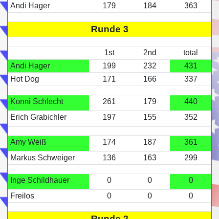
Andi Hager
179
184
363
Runde 3
1st
2nd
total
Andi Hager
199
232
431
Hot Dog
171
166
337
Konni Schlecht
261
179
440
Erich Grabichler
197
155
352
Amy Weiß
174
187
361
Markus Schweiger
136
163
299
Inge Schildhauer
0
0
0
Freilos
0
0
0
Runde 2