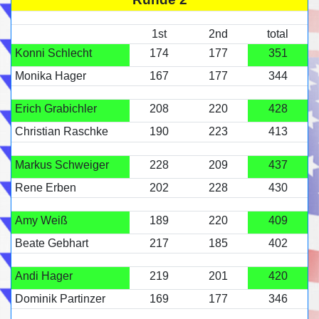
1st
2nd
total
Konni Schlecht
174
177
351
Monika Hager
167
177
344
Erich Grabichler
208
220
428
Christian Raschke
190
223
413
Markus Schweiger
228
209
437
Rene Erben
202
228
430
Amy Weiß
189
220
409
Beate Gebhart
217
185
402
Andi Hager
219
201
420
Dominik Partinzer
169
177
346