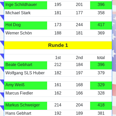
Inge Schildhauer
195
201
396
Michael Stark
181
177
358
Hot Dog
173
244
417
Werner Schön
188
181
369
Runde 1
1st
2nd
total
Beate Gebhart
212
184
396
Wolfgang SLS Huber
182
197
379
Amy Weiß
161
168
329
Marcus Fiedler
162
166
328
Markus Schweiger
214
204
418
Hans Gebhart
192
189
381