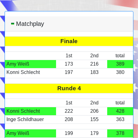
Matchplay
Finale
1st
2nd
total
Amy Weiß
173
216
389
Konni Schlecht
197
183
380
Runde 4
1st
2nd
total
Konni Schlecht
222
206
428
Inge Schildhauer
208
155
363
Amy Weiß
199
179
378