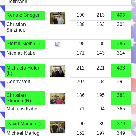
Hoffmann
Renate Grieger
190
213
403
Christian
138
163
301
Sinzinger
Stefan Stein (L)
198
188
386
Nicolas Kabel
171
143
314
Michaela Höfer
212
221
433
(L)
Conny Veit
207
184
391
Christian
186
195
381
Strauch (R)
Matthias Kabel
171
194
365
David Manig (L)
190
189
379
Michael Marlog
152
197
349