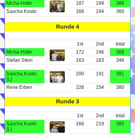
Micha Höfer
187
199
386
Sascha Kostic
166
194
360
Runde 4
1st
2nd
total
Micha Höfer
172
196
368
Stefan Stein
163
183
346
Sascha Kostic
200
191
391
(L)
Rene Erben
226
154
380
Runde 3
1st
2nd
total
Sascha Kostic
166
219
385
(L)