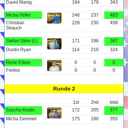
David Manig
164
179
343
Micha Höfer
246
237
483
Christian
228
230
458
Strauch
Stefan Stein (L)
171
196
367
Dustin Ryan
114
210
324
Rene Erben
0
0
0
Freilos
0
0
0
Runde 2
1st
2nd
total
Sascha Kostic
172
205
377
Micha Demmel
175
180
355