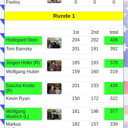
Freilos
0
0
0
Runde 1
1st
2nd
total
Hildegard Stein
204
202
406
Tom Bainsky
201
191
392
Jürgen Höfer (R)
185
193
378
Wolfgang Huber
159
160
319
Sascha Kostic
201
233
434
(R)
Kevin Ryan
150
172
322
Wolfgang
181
196
377
Mudrich (L)
Markus
182
157
339