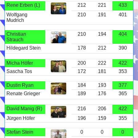
Rene Erben (L)
212
221
433
Wolfgang
210
191
401
Mudrich
Christian
210
194
404
Strauch
Hildegard Stein
178
212
390
Micha Höfer
200
222
422
Sascha Tos
172
181
353
Dustin Ryan
184
193
377
Renate Grieger
189
176
365
David Manig (R)
216
206
422
Jürgen Höfer
196
159
355
Stefan Stein
0
0
0