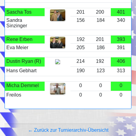
Sascha Tos
201
200
401
Sandra
156
184
340
Sinzinger
Rene Erben
192
201
393
Eva Meier
205
186
391
Dustin Ryan (R)
214
192
406
Hans Gebhart
190
123
313
Micha Demmel
0
0
0
Freilos
0
0
0
← Zurück zur Turnierarchiv-Übersicht