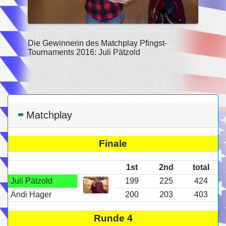
Die Gewinnerin des Matchplay Pfingst-
Tournaments 2016: Juli Pätzold
Matchplay
Finale
1st
2nd
total
Juli Pätzold
199
225
424
Andi Hager
200
203
403
Runde 4