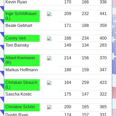
Kevin Ryan
170
166
336
Inge Schildhauer
209
232
441
(L)
Beate Gebhart
171
188
359
Conny Veit
166
234
400
Tom Bainsky
149
134
283
Albert Kiermeier
214
156
370
(R)
Markus Hoffmann
188
159
347
Christian Strauch
164
259
423
(L)
Sascha Kostic
175
147
322
Christine Schön
200
165
365
Dustin Ryan
174
157
331