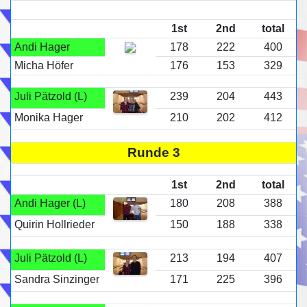
1st
2nd
total
Andi Hager
178
222
400
Micha Höfer
176
153
329
Juli Pätzold (L)
239
204
443
Monika Hager
210
202
412
Runde 3
1st
2nd
total
Andi Hager (L)
180
208
388
Quirin Hollrieder
150
188
338
Juli Pätzold (L)
213
194
407
Sandra Sinzinger
171
225
396