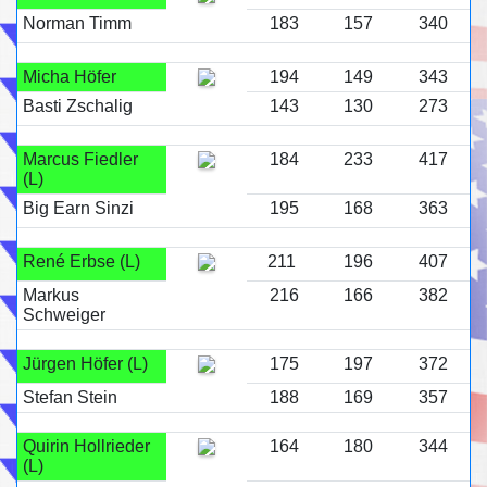
Norman Timm
183
157
340
Micha Höfer
194
149
343
Basti Zschalig
143
130
273
Marcus Fiedler
184
233
417
(L)
Big Earn Sinzi
195
168
363
René Erbse (L)
211
196
407
Markus
216
166
382
Schweiger
Jürgen Höfer (L)
175
197
372
Stefan Stein
188
169
357
Quirin Hollrieder
164
180
344
(L)