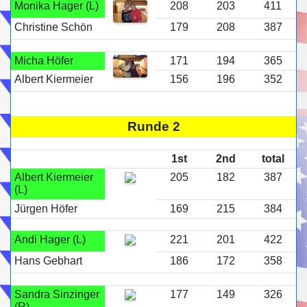
Monika Hager (L)
208
203
411
Christine Schön
179
208
387
Micha Höfer
171
194
365
Albert Kiermeier
156
196
352
Runde 2
1st
2nd
total
Albert Kiermeier
205
182
387
(L)
Jürgen Höfer
169
215
384
Andi Hager (L)
221
201
422
Hans Gebhart
186
172
358
Sandra Sinzinger
177
149
326
(R)