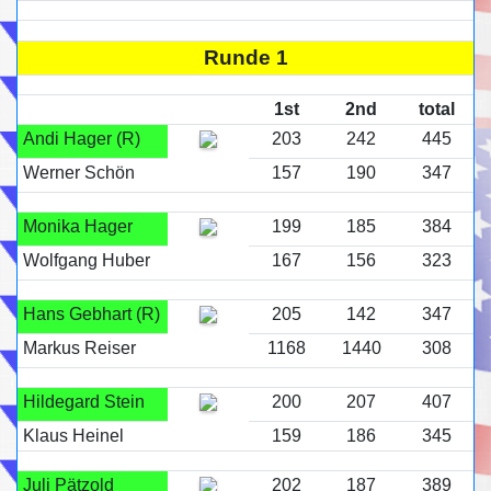
Runde 1
1st
2nd
total
Andi Hager (R)
203
242
445
Werner Schön
157
190
347
Monika Hager
199
185
384
Wolfgang Huber
167
156
323
Hans Gebhart (R)
205
142
347
Markus Reiser
1168
1440
308
Hildegard Stein
200
207
407
Klaus Heinel
159
186
345
Juli Pätzold
202
187
389