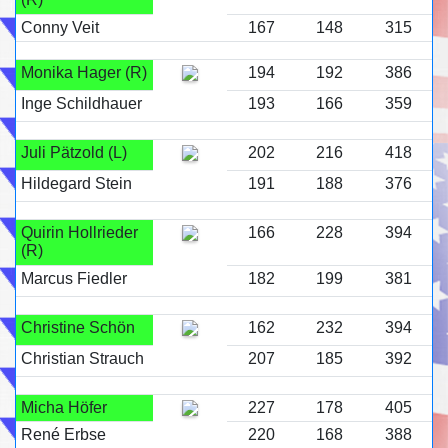
Conny Veit
167
148
315
Monika Hager (R)
194
192
386
Inge Schildhauer
193
166
359
Juli Pätzold (L)
202
216
418
Hildegard Stein
191
188
376
Quirin Hollrieder
166
228
394
(R)
Marcus Fiedler
182
199
381
Christine Schön
162
232
394
Christian Strauch
207
185
392
Micha Höfer
227
178
405
René Erbse
220
168
388