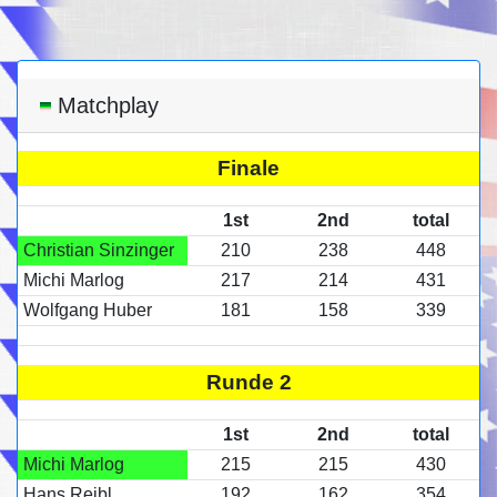
Matchplay
Finale
1st
2nd
total
Christian Sinzinger
210
238
448
Michi Marlog
217
214
431
Wolfgang Huber
181
158
339
Runde 2
1st
2nd
total
Michi Marlog
215
215
430
Hans Reibl
192
162
354