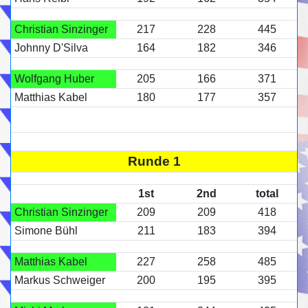
Christian Sinzinger
217
228
445
Johnny D'Silva
164
182
346
Wolfgang Huber
205
166
371
Matthias Kabel
180
177
357
Runde 1
1st
2nd
total
Christian Sinzinger
209
209
418
Simone Bühl
211
183
394
Matthias Kabel
227
258
485
Markus Schweiger
200
195
395