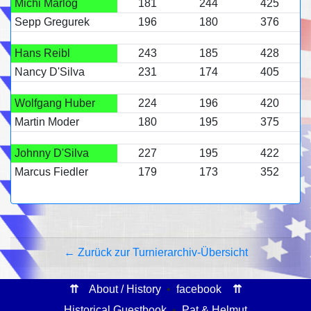
Michi Marlog
181
244
425
Sepp Gregurek
196
180
376
Hans Reibl
243
185
428
Nancy D'Silva
231
174
405
Wolfgang Huber
224
196
420
Martin Moder
180
195
375
Johnny D'Silva
227
195
422
Marcus Fiedler
179
173
352
← Zurück zur Turnierarchiv-Übersicht
⇈
About / History
•
facebook
⇈
Historical Guestbook
•
Pat & Helmut