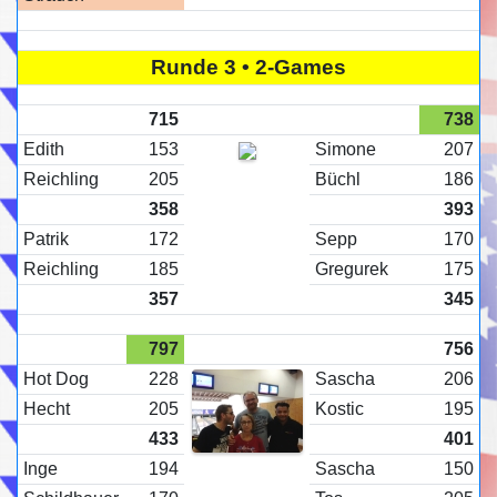
Runde 3 • 2-Games
715
738
Edith
153
Simone
207
Reichling
205
Büchl
186
358
393
Patrik
172
Sepp
170
Reichling
185
Gregurek
175
357
345
797
756
Hot Dog
228
Sascha
206
Hecht
205
Kostic
195
433
401
Inge
194
Sascha
150