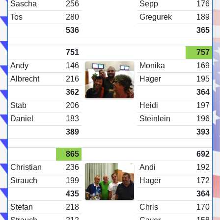
Sascha
256
Sepp
176
Tos
280
Gregurek
189
536
365
751
757
Andy
146
Monika
169
Albrecht
216
Hager
195
362
364
Stab
206
Heidi
197
Daniel
183
Steinlein
196
389
393
865
692
Christian
236
Andi
192
Strauch
199
Hager
172
435
364
Stefan
218
Chris
170