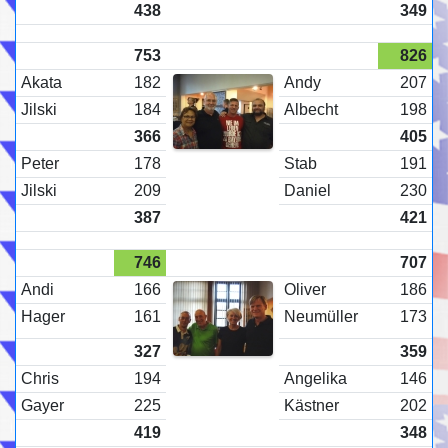
438
349
753
826
Akata
182
Andy
207
Jilski
184
Albecht
198
366
405
Peter
178
Stab
191
Jilski
209
Daniel
230
387
421
746
707
Andi
166
Oliver
186
Hager
161
Neumüller
173
327
359
Chris
194
Angelika
146
Gayer
225
Kästner
202
419
348