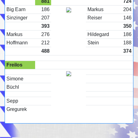
881
724
Big Earn
186
Markus
204
Sinzinger
207
Reiser
146
393
350
Markus
276
Hildegard
186
Hoffmann
212
Stein
188
488
374
Freilos
Simone
Büchl
Sepp
Gregurek