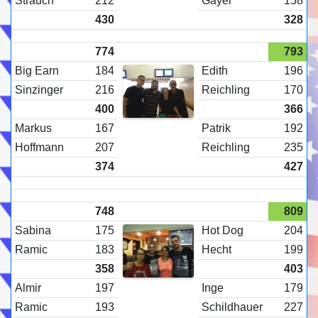
Strauch
212
Gayer
158
430
328
774
793
Big Earn
184
Edith
196
Sinzinger
216
Reichling
170
400
366
Markus
167
Patrik
192
Hoffmann
207
Reichling
235
374
427
748
809
Sabina
175
Hot Dog
204
Ramic
183
Hecht
199
358
403
Almir
197
Inge
179
Ramic
193
Schildhauer
227