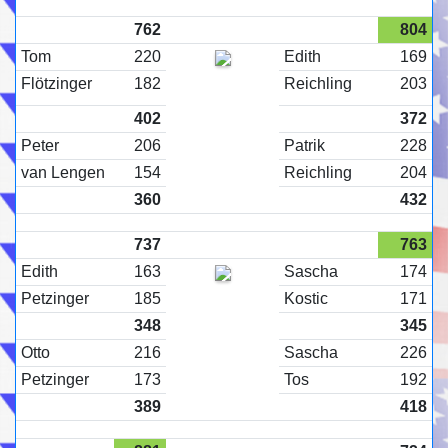
762
804
Tom
220
Edith
169
Flötzinger
182
Reichling
203
402
372
Peter
206
Patrik
228
van Lengen
154
Reichling
204
360
432
737
763
Edith
163
Sascha
174
Petzinger
185
Kostic
171
348
345
Otto
216
Sascha
226
Petzinger
173
Tos
192
389
418