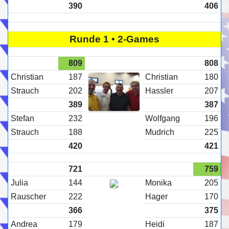
390
406
Runde 1 • 2-Games
809
808
Christian
187
Christian
180
Strauch
202
Hassler
207
389
387
Stefan
232
Wolfgang
196
Strauch
188
Mudrich
225
420
421
721
759
Julia
144
Monika
205
Rauscher
222
Hager
170
366
375
Andrea
179
Heidi
187