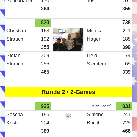
Schildhauer
170
Tos
205
364
355
820
738
Christian
163
Monika
211
Strauch
192
Hager
188
355
399
Stefan
209
Heidi
174
Strauch
256
Steinlein
165
465
339
Runde 2 • 2-Games
925
"Lucky Loser"
831
Sascha
185
Simone
241
Kostic
204
Büchl
225
389
466