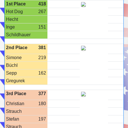
1st Place
418
Hot Dog
267
Hecht
Inge
151
Schildhauer
2nd Place
381
Simone
219
Büchl
Sepp
162
Gregurek
3rd Place
377
Christian
180
Strauch
Stefan
197
Strauch