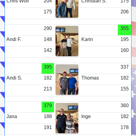
Chris Wolf
204
Christian S.
175
175
206
290
355
Andi F.
148
Karin
195
142
160
395
337
Andi S.
182
Thomas
182
213
155
379
360
Jana
188
Inge
182
191
178