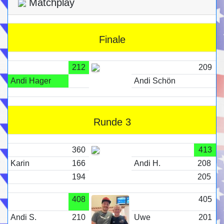
Matchplay
Finale
212
209
Andi Hager
Andi Schön
Runde 3
360
413
Karin
166
Andi H.
208
194
205
408
405
Andi S.
210
Uwe
201