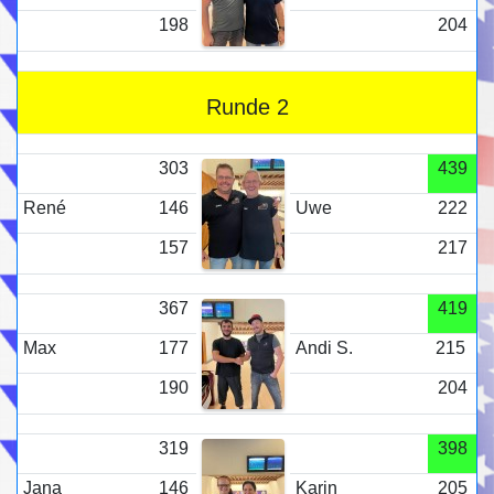
198
204
Runde 2
303
439
René
146
Uwe
222
157
217
367
419
Max
177
Andi S.
215
190
204
319
398
Jana
146
Karin
205