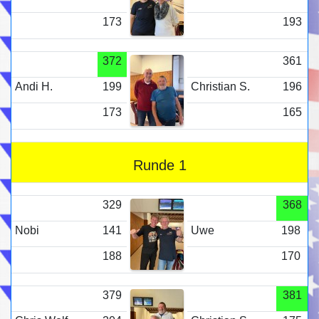
173
193
372
361
Andi H.
199
Christian S.
196
173
165
Runde 1
329
368
Nobi
141
Uwe
198
188
170
379
381