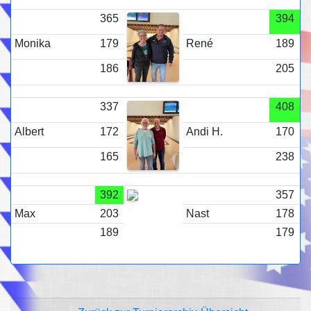
365
394
Monika
179
René
189
186
205
337
408
Albert
172
Andi H.
170
165
238
392
357
Max
203
Nast
178
189
179