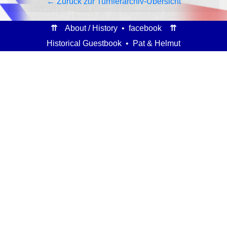
← Zurück zur Turnierarchiv-Übersicht
⇈
About / History
•
facebook
⇈
Historical Guestbook
•
Pat & Helmut