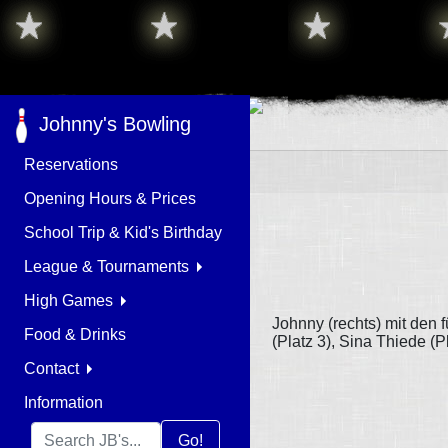
Johnny's Bowling
Reservations
Opening Hours & Prices
School Trip & Kid's Birthday
League & Tournaments
High Games
Johnny (rechts) mit den 
Food & Drinks
(Platz 3), Sina Thiede (P
Contact
Information
Go!