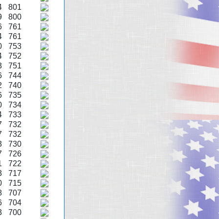
4
801
9
800
6
761
4
761
0
753
4
752
3
751
6
744
2
740
6
735
0
734
4
733
7
732
7
732
3
730
7
726
1
722
3
717
0
715
8
707
6
704
3
700