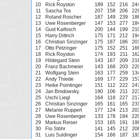
10
Rick Royston
189
152
216
24
11
Sascha Tos
207
158
206
22
12
Roland Roscher
187
149
239
18
13
Uwe Rosenberger
147
153
277
18
14
Gust Kaifosch
200
144
199
21
15
Harry Dittrich
175
171
212
19
16
Christian Sinzinger
175
187
186
20
17
Otto Petzinger
175
152
251
16
18
Rick Royston
174
193
211
16
19
Hildegard Stein
143
167
209
21
20
Franz Bachmeier
143
168
203
22
21
Wolfgang Stein
163
177
259
13
22
Andy Thiede
169
177
229
15
23
Heike Pointinger
151
112
222
24
24
Jan Brodowsky
190
106
211
22
25
Uschi Liegl
164
118
227
21
26
Christian Sinzinger
165
161
165
23
27
Melanie Ruppert
177
124
213
20
28
Uwe Rosenberger
133
178
184
22
29
Markus Reiser
153
165
191
19
30
Flo Stöhr
141
145
212
20
31
Luis Suldinger
154
166
187
19