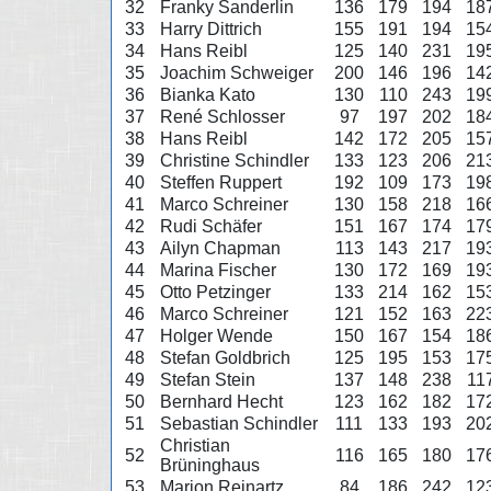
32
Franky Sanderlin
136
179
194
18
33
Harry Dittrich
155
191
194
15
34
Hans Reibl
125
140
231
19
35
Joachim Schweiger
200
146
196
14
36
Bianka Kato
130
110
243
19
37
René Schlosser
97
197
202
18
38
Hans Reibl
142
172
205
15
39
Christine Schindler
133
123
206
21
40
Steffen Ruppert
192
109
173
19
41
Marco Schreiner
130
158
218
16
42
Rudi Schäfer
151
167
174
17
43
Ailyn Chapman
113
143
217
19
44
Marina Fischer
130
172
169
19
45
Otto Petzinger
133
214
162
15
46
Marco Schreiner
121
152
163
22
47
Holger Wende
150
167
154
18
48
Stefan Goldbrich
125
195
153
17
49
Stefan Stein
137
148
238
11
50
Bernhard Hecht
123
162
182
17
51
Sebastian Schindler
111
133
193
20
Christian
52
116
165
180
17
Brüninghaus
53
Marion Reinartz
84
186
242
12