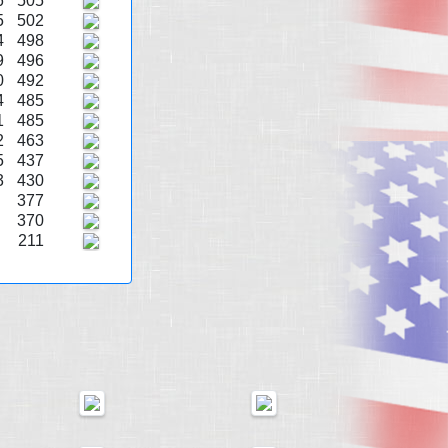
6
505
5
502
4
498
9
496
0
492
4
485
1
485
2
463
5
437
3
430
377
370
211