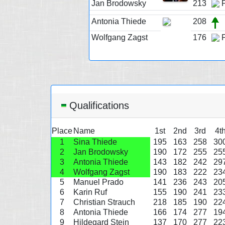
Jan Brodowsky
213
P
Antonia Thiede
208
Wolfgang Zagst
176
P
Qualifications
Place
Name
1st
2nd
3rd
4t
1
Sina Thiede
195
163
258
30
2
Jan Brodowsky
190
172
255
25
3
Antonia Thiede
143
182
242
29
4
Wolfgang Zagst
190
183
222
23
5
Manuel Prado
141
236
243
20
6
Karin Ruf
155
190
241
23
7
Christian Strauch
218
185
190
22
8
Antonia Thiede
166
174
277
19
9
Hildegard Stein
137
170
277
22