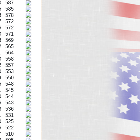
0
587
5
585
8
578
7
572
6
572
0
571
3
569
2
565
1
564
0
558
2
557
0
553
9
550
5
548
1
545
0
544
6
543
8
536
1
531
0
525
6
522
7
510