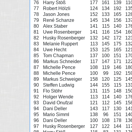
76
Harry Stöß
177
161
139
11
77
Robert Hölzli
124
134
192
13
78
Jason Jones
152
133
165
12
79
René Schanze
145
134
156
13
80
Alex Staber
141
115
140
17
81
Uwe Rosenberger
141
116
154
16
82
Husky Rosenberger
132
142
172
12
83
Melanie Ruppert
113
145
175
13
84
Uwe Hecht
153
125
165
12
85
Tom Chapman
137
100
151
17
86
Markus Schneider
117
147
171
12
87
Michelle Pence
108
119
146
18
88
Michelle Pence
100
99
192
15
89
Markus Schweiger
158
120
125
14
90
Steffen Ludwig
144
155
115
13
91
Flo Stöhr
131
115
148
15
92
Holger Wende
113
114
140
17
93
David Onufzal
121
112
145
15
94
Dani Deller
143
117
130
14
95
Mario Simml
138
96
151
14
96
Dani Deller
100
108
178
13
97
Husky Rosenberger
127
122
144
11