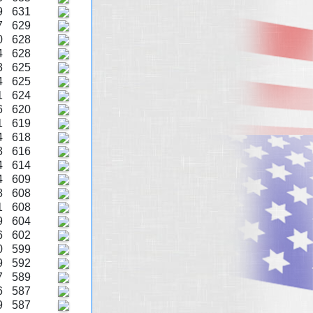
9
631
7
629
0
628
4
628
3
625
4
625
1
624
6
620
1
619
4
618
3
616
4
614
4
609
8
608
1
608
9
604
6
602
0
599
9
592
7
589
6
587
9
587