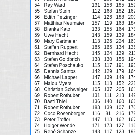
54
Ray Ward
131
156
185
15
55
Stefan Stein
112
168
182
16
56
Edith Petzinger
114
126
188
20
57
Matthias Neumaier
157
119
168
18
58
Bianka Kato
133
155
164
17
59
Uwe Hecht
143
159
139
18
60
Mary Gartmeier
113
126
224
16
61
Steffen Ruppert
185
165
134
13
62
Bernhard Hecht
145
124
139
21
63
Stefan Goldbrich
138
130
156
19
64
Stefan Poschauko
115
117
191
19
65
Dennis Santos
142
129
179
16
66
Michael Lapper
147
139
149
17
67
Malou Myers
115
113
152
22
68
Christian Schweiger
105
137
205
16
69
Robert Rothuber
131
111
213
14
70
Basti Thiel
136
140
160
16
71
Robert Rothuber
183
139
107
17
72
Coco Rosenberger
116
81
216
17
73
Peter Troffer
147
113
162
16
74
Holger Wende
171
173
127
11
75
René Schanze
148
117
123
19