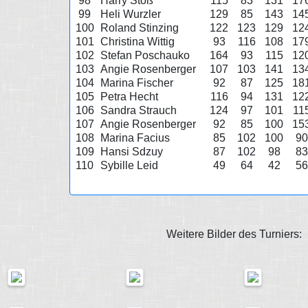
98
Harry Stöß
115
83
131
17
99
Heli Wurzler
129
85
143
14
100
Roland Stinzing
122
123
129
12
101
Christina Wittig
93
116
108
17
102
Stefan Poschauko
164
93
115
12
103
Angie Rosenberger
107
103
141
13
104
Marina Fischer
92
87
125
18
105
Petra Hecht
116
94
131
12
106
Sandra Strauch
124
97
101
11
107
Angie Rosenberger
92
85
100
15
108
Marina Facius
85
102
100
90
109
Hansi Sdzuy
87
102
98
83
110
Sybille Leid
49
64
42
56
Weitere Bilder des Turniers: