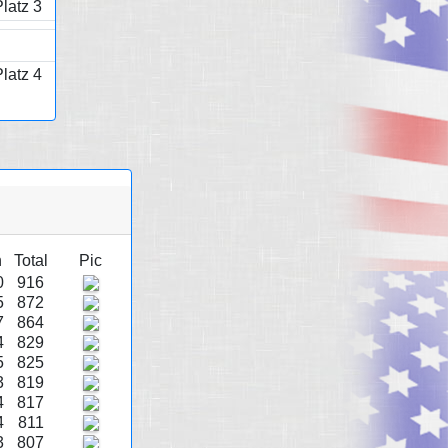
latz 3
latz 4
h
Total
Pic
0
916
5
872
7
864
4
829
5
825
3
819
4
817
4
811
3
807