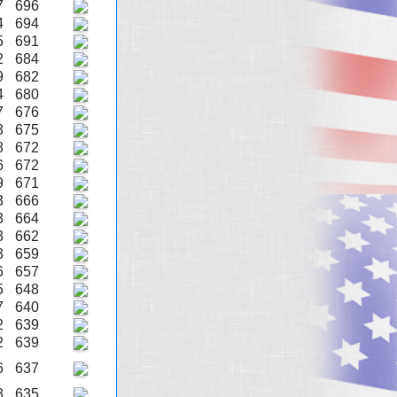
7
696
4
694
5
691
2
684
9
682
4
680
7
676
3
675
8
672
6
672
9
671
3
666
3
664
3
662
3
659
6
657
5
648
7
640
2
639
2
639
6
637
3
635