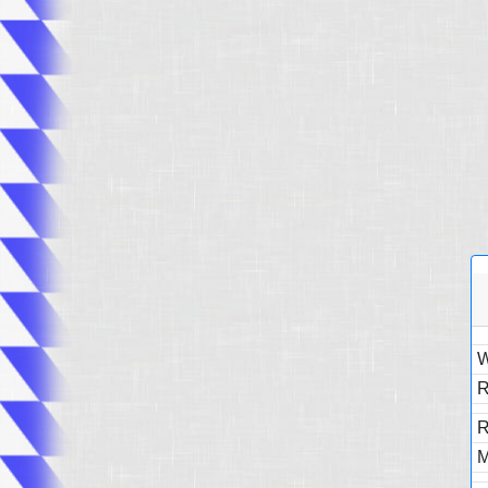
W
R
R
M