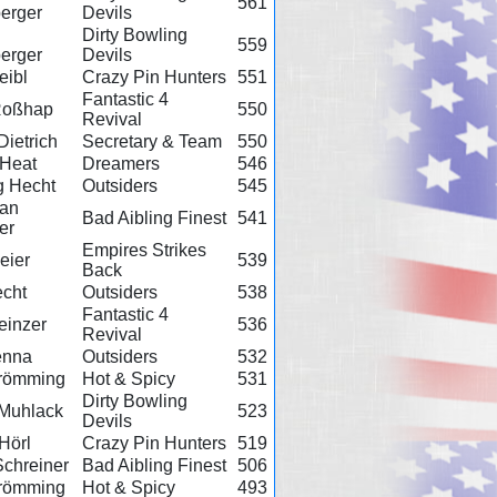
561
erger
Devils
Dirty Bowling
559
erger
Devils
eibl
Crazy Pin Hunters
551
Fantastic 4
Roßhap
550
Revival
Dietrich
Secretary & Team
550
 Heat
Dreamers
546
g Hecht
Outsiders
545
ian
Bad Aibling Finest
541
er
Empires Strikes
eier
539
Back
cht
Outsiders
538
Fantastic 4
einzer
536
Revival
enna
Outsiders
532
Frömming
Hot & Spicy
531
Dirty Bowling
 Muhlack
523
Devils
Hörl
Crazy Pin Hunters
519
chreiner
Bad Aibling Finest
506
römming
Hot & Spicy
493