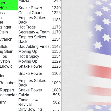
Fuizla
1249
ger
Hölzli
Snake Power
1240
uss
Critical Chaos
1225
n
Empires Strikes
1183
er
Back
tzinger
Hot Frogs
1173
Stein
Secretary & Team
1170
Empires Strikes
Strauch
1154
Back
Stöß
Bad Aibling Finest
1142
g Stein
Moving Up
1138
 Tos
Hot & Spicy
1134
oyston
Moving Up
1129
 Ludwig
Snake Power
1126
Snake Power
1108
der
Empires Strikes
 Rothuber
1099
Back
 Ruppert
Snake Power
1080
Bachmeier
Fuizla
595
Fantastic 4
rry
562
Revival
Dirty Bowling