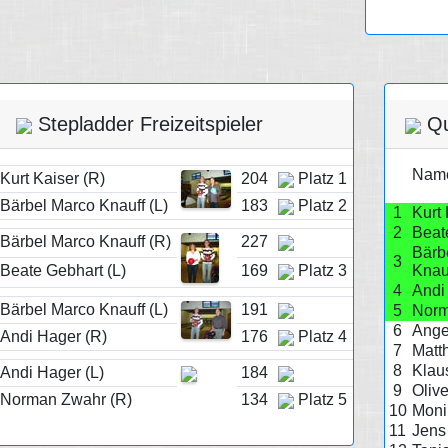
Stepladder Freizeitspieler
Qua
Nam
Kurt Kaiser (R)
204
Platz 1
Bärbel Marco Knauff (L)
183
Platz 2
1
Kurt 
2
Beat
Bärbel Marco Knauff (R)
227
Bärb
3
Beate Gebhart (L)
169
Platz 3
Knau
4
Andi
Bärbel Marco Knauff (L)
191
5
Norm
6
Ange
Andi Hager (R)
176
Platz 4
7
Matt
8
Klau
Andi Hager (L)
184
9
Olive
Norman Zwahr (R)
134
Platz 5
10
Moni
11
Jens