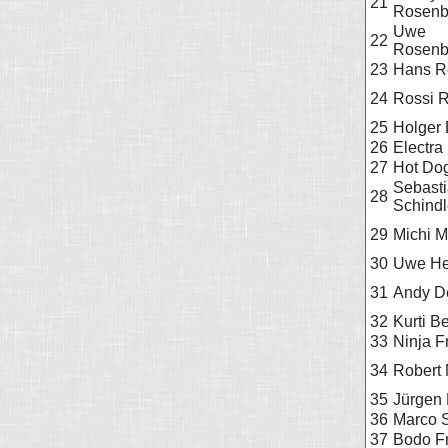
21
Rosenb
Uwe
22
Rosenb
23
Hans R
24
Rossi 
25
Holger 
26
Electra
27
Hot Do
Sebast
28
Schindl
29
Michi M
30
Uwe He
31
Andy D
32
Kurti B
33
Ninja 
34
Robert
35
Jürgen 
36
Marco S
37
Bodo F