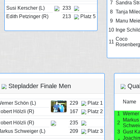
7
Sandra St
Susi Kerscher (L)
233
8
Tanja Mile
Edith Petzinger (R)
213
Platz 5
9
Manu Meie
10
Inge Schil
Coco
11
Rosenberg
Stepladder Finale Men
Qual
Name
erner Schön (L)
229
Platz 1
obert Hölzli (R)
167
Platz 2
1
Werner
Markus
obert Hölzli (R)
235
2
Schwei
arkus Schweiger (L)
209
Platz 3
3
Gust Ka
Joachi