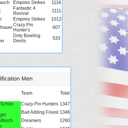
rauch
Empires Strikes
1116
Fantastic 4
c
1111
Revival
r
Empires Strikes
1012
Crazy Pin
dhauer
607
Hunter's
Dirty Bowling
533
er
Devils
ification Men
Team
Total
 Schön
Crazy Pin Hunters
1347
Bad Aibling Finest
1346
ger
ifosch
Dreamers
1260
m