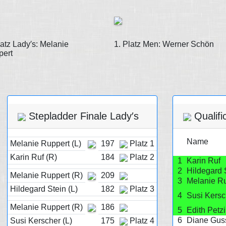
latz Lady′s: Melanie
1. Platz Men: Werner Schön
pert
Stepladder Finale Lady′s
Qualifi
Name
Melanie Ruppert (L)
197
Platz 1
Karin Ruf (R)
184
Platz 2
1
Karin Ruf
2
Hildegard 
Melanie Ruppert (R)
209
3
Melanie R
Hildegard Stein (L)
182
Platz 3
4
Susi Kersc
Melanie Ruppert (R)
186
5
Edith Petz
6
Diane Gus
Susi Kerscher (L)
175
Platz 4