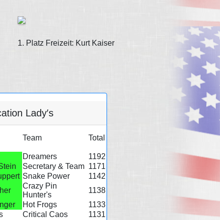
1. Platz Freizeit: Kurt Kaiser
cation Lady′s
Team
Total
Dreamers
1192
Stein
Secretary & Team
1171
uppert
Snake Power
1142
Crazy Pin
her
1138
Hunter's
inger
Hot Frogs
1133
s
Critical Caos
1131