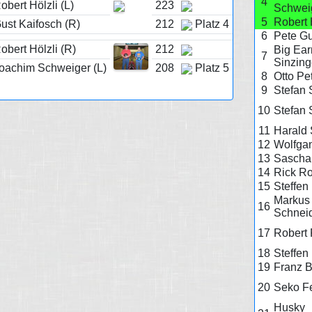
4
obert Hölzli (L)
223
Schwei
5
Robert 
ust Kaifosch (R)
212
Platz 4
6
Pete G
obert Hölzli (R)
212
Big Ear
7
Sinzing
oachim Schweiger (L)
208
Platz 5
8
Otto Pe
9
Stefan 
10
Stefan 
11
Harald 
12
Wolfgan
13
Sascha
14
Rick R
15
Steffen
Markus
16
Schnei
17
Robert
18
Steffen
19
Franz 
20
Seko Fe
Husky