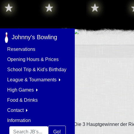
Johnny's Bowling
Reservations
Opening Hours & Prices
School Trip & Kid's Birthday
League & Tournaments
High Games
Food & Drinks
Contact
Information
Die 3 Hauptgewinner der Ri
Go!