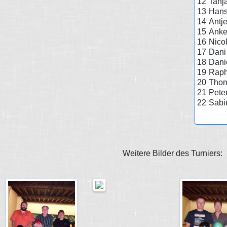
12
Tanj
13
Hans
14
Antje
15
Anke
16
Nico
17
Dani
18
Dani
19
Raph
20
Thom
21
Pete
22
Sabi
Weitere Bilder des Turniers: