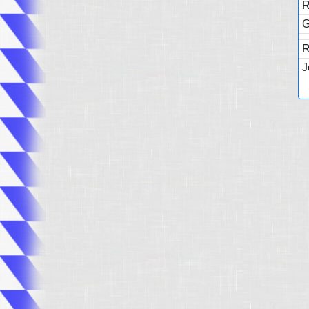
R
G
R
J