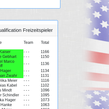
lification Freizeitspieler
e
Team
Total
Kaiser
- - -
1166
e Gebhart
- - -
1150
el Marco
- - -
1136
ff
 Hager
- - -
1134
an Zwahr
- - -
1131
lika Meier
- - -
1116
hias Kabel
- - -
1102
s Mindt
- - -
1096
r Schindler
- - -
1095
ka Hager
- - -
1073
 Hanke
- - -
1063