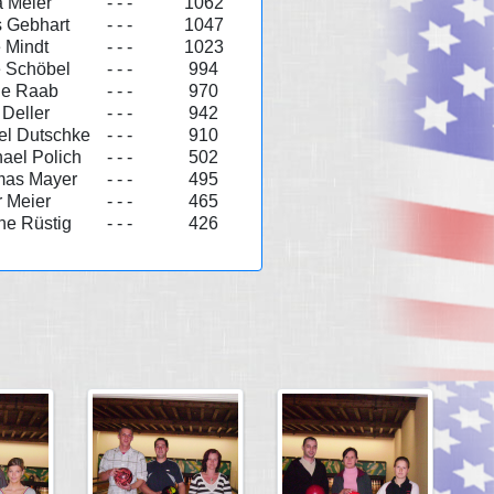
a Meier
- - -
1062
 Gebhart
- - -
1047
 Mindt
- - -
1023
 Schöbel
- - -
994
le Raab
- - -
970
 Deller
- - -
942
el Dutschke
- - -
910
ael Polich
- - -
502
as Mayer
- - -
495
r Meier
- - -
465
ne Rüstig
- - -
426