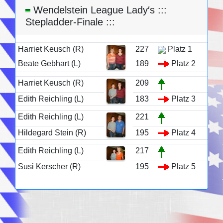
Wendelstein League Lady′s :::
Stepladder-Finale :::
Harriet Keusch (R)
227
Platz 1
Beate Gebhart (L)
189
Platz 2
Harriet Keusch (R)
209
Edith Reichling (L)
183
Platz 3
Edith Reichling (L)
221
Hildegard Stein (R)
195
Platz 4
Edith Reichling (L)
217
Susi Kerscher (R)
195
Platz 5