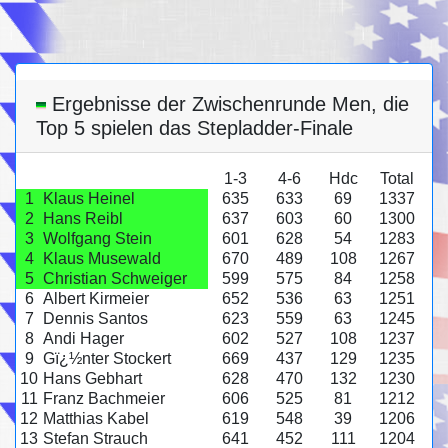
Ergebnisse der Zwischenrunde Men, die
Top 5 spielen das Stepladder-Finale
1-3
4-6
Hdc
Total
1
Klaus Heinel
635
633
69
1337
2
Hans Reibl
637
603
60
1300
3
Wolfgang Stein
601
628
54
1283
4
Klaus Musewald
670
489
108
1267
5
Christian Schweiger
599
575
84
1258
6
Albert Kirmeier
652
536
63
1251
7
Dennis Santos
623
559
63
1245
8
Andi Hager
602
527
108
1237
9
Gï¿½nter Stockert
669
437
129
1235
10
Hans Gebhart
628
470
132
1230
11
Franz Bachmeier
606
525
81
1212
12
Matthias Kabel
619
548
39
1206
13
Stefan Strauch
641
452
111
1204