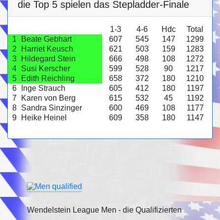
die Top 5 spielen das Stepladder-Finale
1-3
4-6
Hdc
Total
1
Beate Gebhart
607
545
147
1299
2
Harriet Keusch
621
503
159
1283
3
Hildegard Stein
666
498
108
1272
4
Susi Kerscher
599
528
90
1217
5
Edith Reichling
658
372
180
1210
6
Inge Strauch
605
412
180
1197
7
Karen von Berg
615
532
45
1192
8
Sandra Sinzinger
600
469
108
1177
9
Heike Heinel
609
358
180
1147
Wendelstein League Men - die Qualifizierten