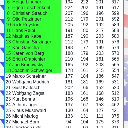
6
Helge Lindner
194
222
201
617
7
Egon Löschenkohl
224
202
191
617
8
Christian Strauch
207
196
196
599
9
Otto Petzinger
212
179
201
592
10
Rick Royston
205
192
192
589
11
Hans Reibl
191
180
217
588
12
Matthias Kabel
187
190
203
580
13
Christian Sinzinger
212
173
191
576
14
Karl Garscha
198
177
199
574
15
Karen von Berg
188
179
203
570
16
Erich Grabichler
210
194
161
565
17
Jan Brodowsky
165
192
208
565
18
Joachim Schweiger
178
161
215
554
19
Marco Schreiner
177
184
186
547
20
Wolfgang Mudrich
181
181
169
531
21
Gust Kaifosch
202
166
152
520
22
Wolfgang Zagst
183
161
168
512
23
Kurt Benna
196
168
146
510
24
Achim Jäger
137
167
158
462
25
Klaus Musewald
130
164
127
421
26
Michi Marlog
133
131
111
375
27
Michael Born
94
104
175
373
28
Christoph Otto
97
103
111
311