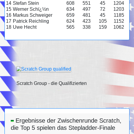
14
Stefan Stein
608
551
45
1204
15
Werner Schï¿½n
634
497
72
1203
16
Markus Schweiger
659
481
45
1185
17
Patrick Reichling
624
423
105
1152
18
Uwe Hecht
565
338
159
1062
Scratch Group - die Qualifizierten
Ergebnisse der Zwischenrunde Scratch,
die Top 5 spielen das Stepladder-Finale