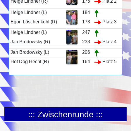
Helge Lindner (R)
175
Platz 2
Helge Lindner (L)
184
Egon Löschenkohl (R)
173
Platz 3
Helge Lindner (L)
247
Jan Brodowsky (R)
233
Platz 4
Jan Brodowsky (L)
206
Hot Dog Hecht (R)
164
Platz 5
::: Zwischenrunde :::