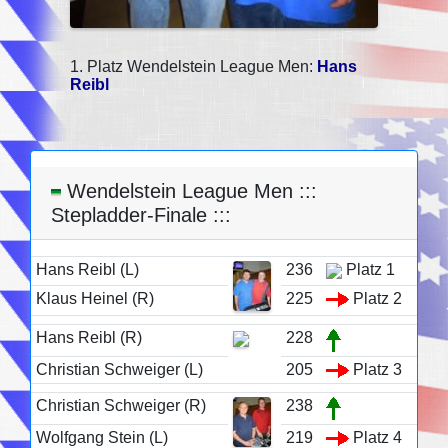
1. Platz Wendelstein League Men:
Hans
Reibl
Wendelstein League Men :::
Stepladder-Finale :::
Hans Reibl (L)
236
Platz 1
Klaus Heinel (R)
225
Platz 2
Hans Reibl (R)
228
Christian Schweiger (L)
205
Platz 3
Christian Schweiger (R)
238
Wolfgang Stein (L)
219
Platz 4