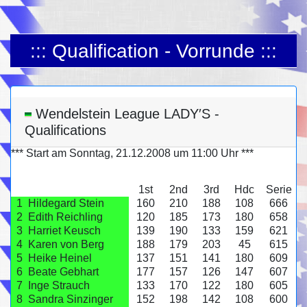
::: Qualification - Vorrunde :::
Wendelstein League LADY′S -
Qualifications
*** Start am Sonntag, 21.12.2008 um 11:00 Uhr ***
1st
2nd
3rd
Hdc
Serie
1
Hildegard Stein
160
210
188
108
666
2
Edith Reichling
120
185
173
180
658
3
Harriet Keusch
139
190
133
159
621
4
Karen von Berg
188
179
203
45
615
5
Heike Heinel
137
151
141
180
609
6
Beate Gebhart
177
157
126
147
607
7
Inge Strauch
133
170
122
180
605
8
Sandra Sinzinger
152
198
142
108
600