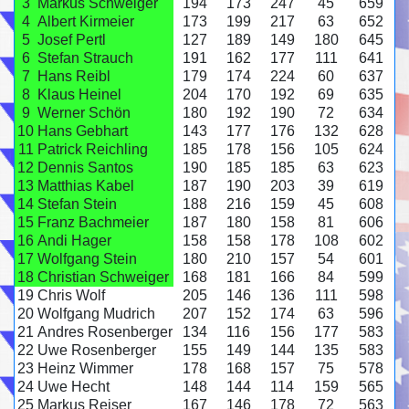
3
Markus Schweiger
194
173
247
45
659
4
Albert Kirmeier
173
199
217
63
652
5
Josef Pertl
127
189
149
180
645
6
Stefan Strauch
191
162
177
111
641
7
Hans Reibl
179
174
224
60
637
8
Klaus Heinel
204
170
192
69
635
9
Werner Schön
180
192
190
72
634
10
Hans Gebhart
143
177
176
132
628
11
Patrick Reichling
185
178
156
105
624
12
Dennis Santos
190
185
185
63
623
13
Matthias Kabel
187
190
203
39
619
14
Stefan Stein
188
216
159
45
608
15
Franz Bachmeier
187
180
158
81
606
16
Andi Hager
158
158
178
108
602
17
Wolfgang Stein
180
210
157
54
601
18
Christian Schweiger
168
181
166
84
599
19
Chris Wolf
205
146
136
111
598
20
Wolfgang Mudrich
207
152
174
63
596
21
Andres Rosenberger
134
116
156
177
583
22
Uwe Rosenberger
155
149
144
135
583
23
Heinz Wimmer
178
168
157
75
578
24
Uwe Hecht
148
144
114
159
565
25
Markus Reiser
167
146
178
72
563