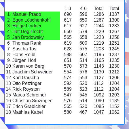
1-3
4-6
Total
Total
1
Manuel Prado
690
596
1286
1337
2
Egon Löschenkohl
617
650
1267
1300
3
Helge Lindner
617
627
1244
1283
4
Hot Dog Hecht
650
579
1229
1267
5
Jan Brodowsky
565
658
1223
1258
6
Thomas Rank
619
600
1219
1251
7
Sascha Tos
628
575
1203
1245
8
Hans Reibl
588
607
1195
1237
9
Jürgen Hörl
651
514
1165
1235
10
Karen von Berg
570
573
1143
1230
11
Joachim Schweiger
554
576
1130
1212
12
Karl Garscha
574
553
1127
1206
13
Otto Petzinger
592
520
1112
1204
14
Rick Royston
589
523
1112
1204
15
Marco Schreiner
547
545
1092
1203
16
Christian Sinzinger
576
514
1090
1185
17
Erich Grabichler
565
520
1085
1152
18
Matthias Kabel
580
467
1047
1062