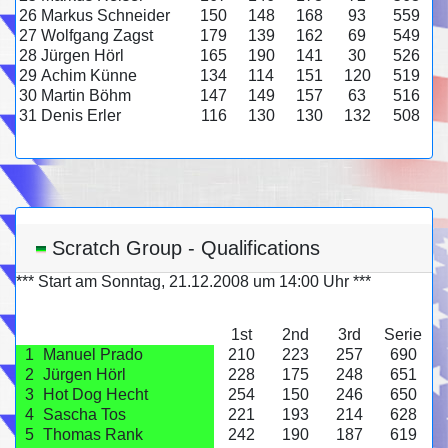
26
Markus Schneider
150
148
168
93
559
27
Wolfgang Zagst
179
139
162
69
549
28
Jürgen Hörl
165
190
141
30
526
29
Achim Künne
134
114
151
120
519
30
Martin Böhm
147
149
157
63
516
31
Denis Erler
116
130
130
132
508
Scratch Group - Qualifications
*** Start am Sonntag, 21.12.2008 um 14:00 Uhr ***
1st
2nd
3rd
Serie
1
Manuel Prado
210
223
257
690
2
Jürgen Hörl
228
175
248
651
3
Hot Dog Hecht
254
150
246
650
4
Sascha Tos
221
193
214
628
5
Thomas Rank
242
190
187
619