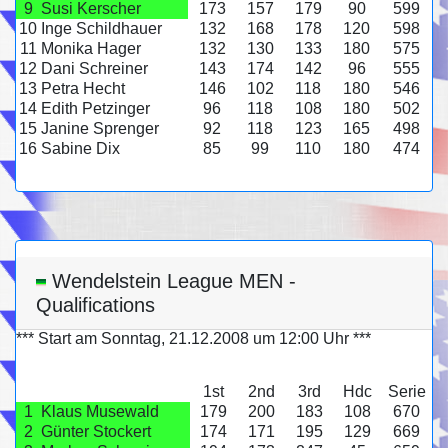
9
Susi Kerscher
173
157
179
90
599
10
Inge Schildhauer
132
168
178
120
598
11
Monika Hager
132
130
133
180
575
12
Dani Schreiner
143
174
142
96
555
13
Petra Hecht
146
102
118
180
546
14
Edith Petzinger
96
118
108
180
502
15
Janine Sprenger
92
118
123
165
498
16
Sabine Dix
85
99
110
180
474
Wendelstein League MEN -
Qualifications
*** Start am Sonntag, 21.12.2008 um 12:00 Uhr ***
1st
2nd
3rd
Hdc
Serie
1
Klaus Musewald
179
200
183
108
670
2
Günter Stockert
174
171
195
129
669