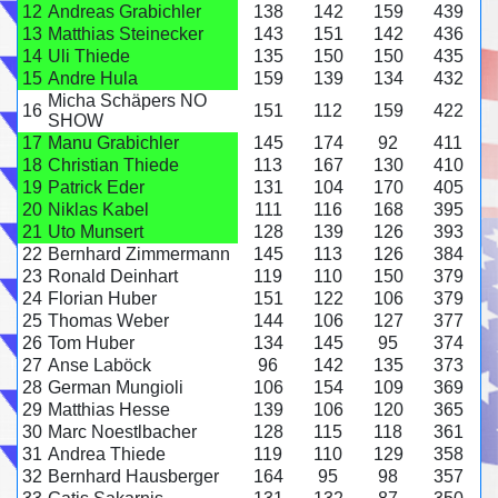
12
Andreas Grabichler
138
142
159
439
13
Matthias Steinecker
143
151
142
436
14
Uli Thiede
135
150
150
435
15
Andre Hula
159
139
134
432
Micha Schäpers NO
16
151
112
159
422
SHOW
17
Manu Grabichler
145
174
92
411
18
Christian Thiede
113
167
130
410
19
Patrick Eder
131
104
170
405
20
Niklas Kabel
111
116
168
395
21
Uto Munsert
128
139
126
393
22
Bernhard Zimmermann
145
113
126
384
23
Ronald Deinhart
119
110
150
379
24
Florian Huber
151
122
106
379
25
Thomas Weber
144
106
127
377
26
Tom Huber
134
145
95
374
27
Anse Laböck
96
142
135
373
28
German Mungioli
106
154
109
369
29
Matthias Hesse
139
106
120
365
30
Marc Noestlbacher
128
115
118
361
31
Andrea Thiede
119
110
129
358
32
Bernhard Hausberger
164
95
98
357