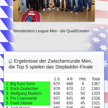
Wendelstein League Men - die Qualifizierten
Ergebnisse der Zwischenrunde Men,
die Top 5 spielen das Stepladder-Finale
1-3
4-6
Hdc
Total
1
Big Earn Sinzi
670
688
9
1367
2
Erich Grabichler
679
670
12
1361
3
Wolfgang Mudrich
658
621
54
1333
4
Flo Czarnowski
637
641
48
1326
5
Fredl Steiner
646
630
45
1321
6
Andi Hager
660
546
90
1296