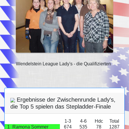
Wendelstein League Lady's - die Qualifizierten
Ergebnisse der Zwischenrunde Lady′s,
die Top 5 spielen das Stepladder-Finale
1-3
4-6
Hdc
Total
1
Ramona Sommer
674
535
78
1287