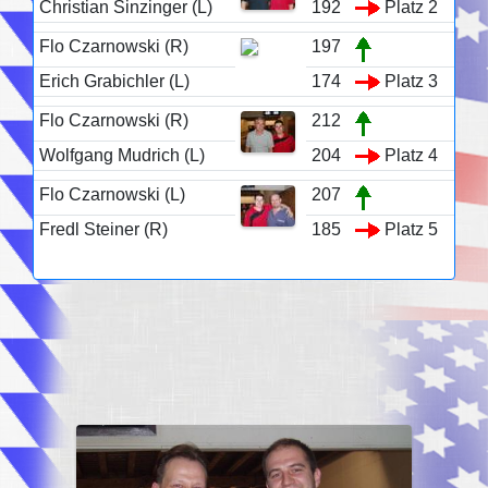
Christian Sinzinger (L)
192
Platz 2
Flo Czarnowski (R)
197
Erich Grabichler (L)
174
Platz 3
Flo Czarnowski (R)
212
Wolfgang Mudrich (L)
204
Platz 4
Flo Czarnowski (L)
207
Fredl Steiner (R)
185
Platz 5