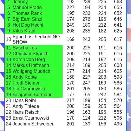
4
Johnny
193
239
236
668
5
Manuel Prado
227
194
234
655
6
Thomas Rank
195
233
224
652
7
Big Earn Sinzi
174
276
196
646
8
Hot Dog Hecht
249
180
212
641
9
Vitus Krapf
208
235
182
625
Egon Löschenkohl NO
10
169
243
205
617
SHOW
11
Sascha Tos
200
225
191
616
12
Christian Strauch
200
225
191
616
13
Karen von Berg
209
214
192
615
14
Markus Hoffmann
214
189
205
608
15
Wolfgang Mudrich
177
214
214
605
16
Andy Kopte
168
227
203
598
17
Fredl Steiner
170
247
169
586
18
Flo Czarnowski
201
205
180
586
19
Benjamin Bormann
177
165
242
584
20
Hans Reibl
217
199
154
570
21
Andy Thiede
200
159
205
564
22
Hans Reischl
196
163
196
555
23
Ernst Czarnowski
170
124
212
506
24
Joachim Schweiger
201
139
156
496