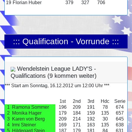
19
Florian Huber
379
327
706
::: Qualification - Vorrunde :::
Wendelstein League LADY′S -
Qualifications (9 kommen weiter)
*** Start am Sonntag, 16.12.2012 um 12:00 Uhr ***
1st
2nd
3rd
Hdc
Serie
1
Ramona Sommer
196
209
191
78
674
2
Monika Hager
179
184
159
135
657
3
Karen von Berg
209
214
192
30
645
4
Irmi Steiner
169
171
163
135
638
5
Hildegard Stein
187
179
181
84
631