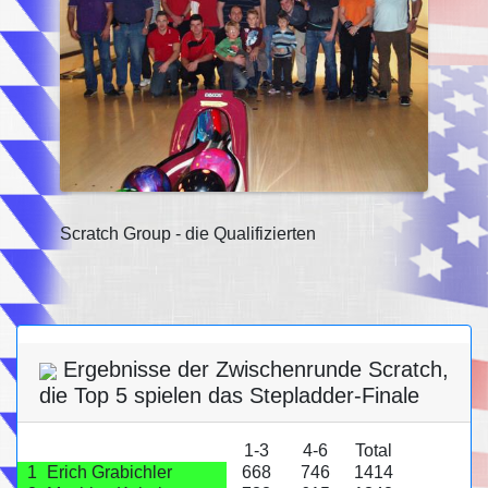
Scratch Group - die Qualifizierten
Ergebnisse der Zwischenrunde Scratch,
die Top 5 spielen das Stepladder-Finale
1-3
4-6
Total
1
Erich Grabichler
668
746
1414