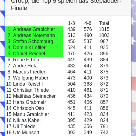
Group, die Top 5 spielen das Stepladder-
Finale
1-3
4-6
Total
1
Andreas Grabichler
439
576
1015
2
Andreas Notemann
513
490
1003
3
Stefan Schomburg
450
537
987
4
Dominik Löffler
524
411
935
5
Daniel Reichel
470
426
896
6
Rene Erben
445
439
884
7
Andre Hula
432
447
879
8
Marcus Fiedler
464
411
875
9
Wolfgang Huber
473
400
873
10
Linda Reischl
504
368
872
11
Christian Thiede
410
461
871
12
Matthias Steinecker
436
434
870
13
Hans Grabmair
451
406
857
14
Christoph Otto
445
411
856
15
Manu Grabichler
411
423
834
16
Niklas Kabel
395
429
824
17
Uli Thiede
435
356
791
18
Uto Munsert
393
349
742