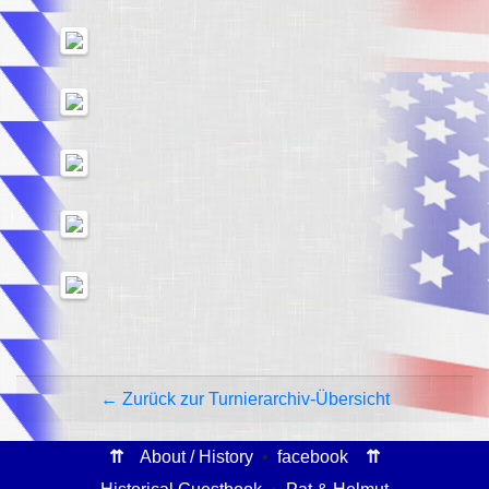
← Zurück zur Turnierarchiv-Übersicht
⇈
About / History
•
facebook
⇈