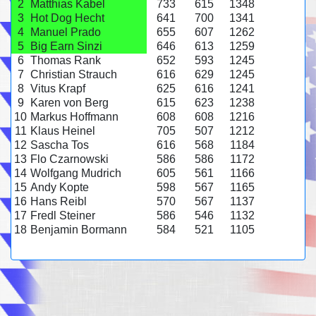
2
Matthias Kabel
733
615
1348
3
Hot Dog Hecht
641
700
1341
4
Manuel Prado
655
607
1262
5
Big Earn Sinzi
646
613
1259
6
Thomas Rank
652
593
1245
7
Christian Strauch
616
629
1245
8
Vitus Krapf
625
616
1241
9
Karen von Berg
615
623
1238
10
Markus Hoffmann
608
608
1216
11
Klaus Heinel
705
507
1212
12
Sascha Tos
616
568
1184
13
Flo Czarnowski
586
586
1172
14
Wolfgang Mudrich
605
561
1166
15
Andy Kopte
598
567
1165
16
Hans Reibl
570
567
1137
17
Fredl Steiner
586
546
1132
18
Benjamin Bormann
584
521
1105