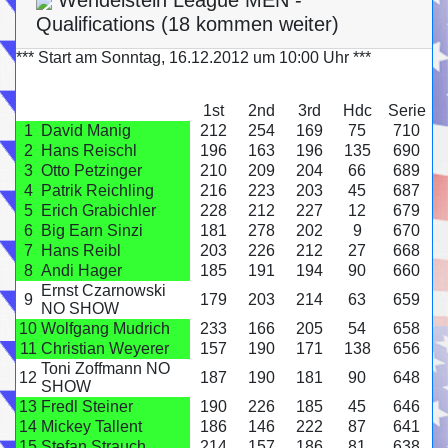
Qualifications (18 kommen weiter)
*** Start am Sonntag, 16.12.2012 um 10:00 Uhr ***
1st
2nd
3rd
Hdc
Serie
1
David Manig
212
254
169
75
710
2
Hans Reischl
196
163
196
135
690
3
Otto Petzinger
210
209
204
66
689
4
Patrik Reichling
216
223
203
45
687
5
Erich Grabichler
228
212
227
12
679
6
Big Earn Sinzi
181
278
202
9
670
7
Hans Reibl
203
226
212
27
668
8
Andi Hager
185
191
194
90
660
Ernst Czarnowski
9
179
203
214
63
659
NO SHOW
10
Wolfgang Mudrich
233
166
205
54
658
11
Christian Weyerer
157
190
171
138
656
Toni Zoffmann NO
12
187
190
181
90
648
SHOW
13
Fredl Steiner
190
226
185
45
646
14
Mickey Tallent
186
146
222
87
641
15
Stefan Strauch
214
157
186
81
638