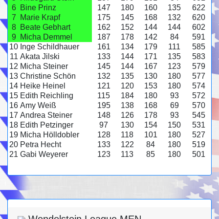
6
Bine Prinz
147
180
160
135
622
7
Marie Krapf
175
145
168
132
620
8
Beate Gebhart
162
152
144
144
602
9
Micha Demmel
187
178
142
84
591
10
Inge Schildhauer
161
134
179
111
585
11
Akata Jilski
133
144
171
135
583
12
Micha Steiner
145
144
167
123
579
13
Christine Schön
132
135
130
180
577
14
Heike Heinel
121
120
153
180
574
15
Edith Reichling
115
184
180
93
572
16
Amy Weiß
195
138
168
69
570
17
Andrea Steiner
148
126
178
93
545
18
Edith Petzinger
97
130
154
150
531
19
Micha Hölldobler
128
118
101
180
527
20
Petra Hecht
133
122
84
180
519
21
Gabi Weyerer
123
113
85
180
501
Wendelstein League MEN -