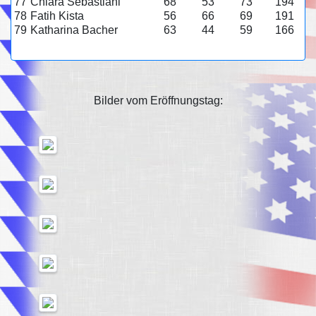
77
Chiara Sebastiani
68
53
73
194
78
Fatih Kista
56
66
69
191
79
Katharina Bacher
63
44
59
166
Bilder vom Eröffnungstag: