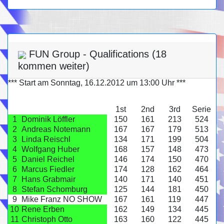
FUN Group - Qualifications (18
kommen weiter)
*** Start am Sonntag, 16.12.2012 um 13:00 Uhr ***
1st
2nd
3rd
Serie
1
Dominik Löffler
150
161
213
524
2
Andreas Notemann
167
167
179
513
3
Linda Reischl
134
171
199
504
4
Wolfgang Huber
168
157
148
473
5
Daniel Reichel
146
174
150
470
6
Marcus Fiedler
174
128
162
464
7
Hans Grabmair
140
171
140
451
8
Stefan Schomburg
125
144
181
450
9
Mike Franz NO SHOW
167
161
119
447
10
Rene Erben
162
149
134
445
11
Christoph Otto
163
160
122
445