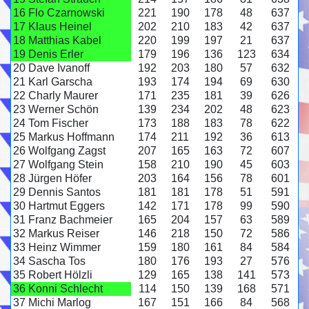
16
Flo Czarnowski
221
190
178
48
637
17
Klaus Heinel
202
210
183
42
637
18
Matthias Kabel
220
199
197
21
637
19
Denis Erler
179
196
136
123
634
20
Dave Ivanoff
192
203
180
57
632
21
Karl Garscha
193
174
194
69
630
22
Charly Maurer
171
235
181
39
626
23
Werner Schön
139
234
202
48
623
24
Tom Fischer
173
188
183
78
622
25
Markus Hoffmann
174
211
192
36
613
26
Wolfgang Zagst
207
165
163
72
607
27
Wolfgang Stein
158
210
190
45
603
28
Jürgen Höfer
203
164
156
78
601
29
Dennis Santos
181
181
178
51
591
30
Hartmut Eggers
142
171
178
99
590
31
Franz Bachmeier
165
204
157
63
589
32
Markus Reiser
146
218
150
72
586
33
Heinz Wimmer
159
180
161
84
584
34
Sascha Tos
180
176
193
27
576
35
Robert Hölzli
129
165
138
141
573
36
Konni Schlecht
114
150
139
168
571
37
Michi Marlog
167
151
166
84
568