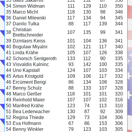
33
Gatis Sakarnis
131
132
87
350
34
Simon Widman
111
129
110
350
35
Marco Michl
118
130
98
346
36
Daniel Milewski
117
134
94
345
37
Danilo Tulka
88
117
139
344
Christian
38
107
135
99
341
Brettschneider
39
Dzintasrs Keiss
101
104
136
341
40
Bogulaw Miyalni
102
121
117
340
41
Linda Krähe
105
107
126
338
42
Schorsch Sentgeroth
133
112
90
335
43
Visvaldis Kalninc
93
142
100
335
44
Uno Kapstall
124
107
103
334
45
Artus Kristgold
109
106
117
332
46
Ercüment Bengi
86
134
108
328
47
Benny Schulz
88
133
107
328
48
Marco Gerßer
118
101
101
320
49
Reinhold Maier
107
107
102
316
50
Manfred Krähe
123
74
113
310
51
Bea Lederwacher
130
87
92
309
52
Regina Thiede
129
73
104
306
53
Eva Hofmann
67
86
153
306
54
Benny Winkler
79
123
103
305