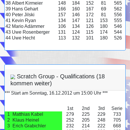
38
Albert Kirmeier
148
184
152
81
565
39
Hans Gehart
166
160
167
69
562
40
Peter Jilski
157
146
172
81
556
41
Kevin Ryan
134
147
121
153
555
42
Mario Adämmer
106
134
126
180
546
43
Uwe Rosenberger
131
124
115
174
544
44
Uwe Hecht
113
132
101
180
526
Scratch Group - Qualifications (18
kommen weiter)
*** Start am Sonntag, 16.12.2012 um 15:00 Uhr ***
1st
2nd
3rd
Serie
1
Matthias Kabel
279
225
229
733
2
Klaus Heinel
252
205
248
705
3
Erich Grabichler
232
214
222
668