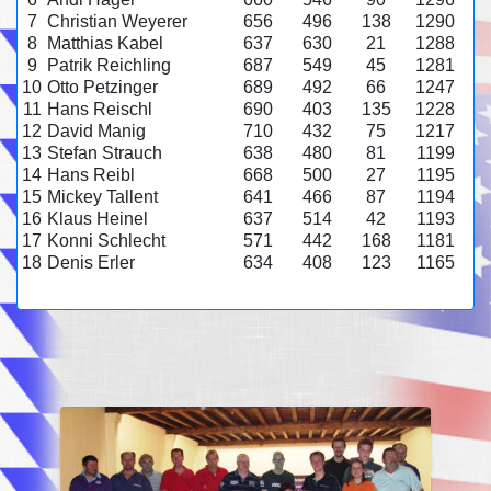
7
Christian Weyerer
656
496
138
1290
8
Matthias Kabel
637
630
21
1288
9
Patrik Reichling
687
549
45
1281
10
Otto Petzinger
689
492
66
1247
11
Hans Reischl
690
403
135
1228
12
David Manig
710
432
75
1217
13
Stefan Strauch
638
480
81
1199
14
Hans Reibl
668
500
27
1195
15
Mickey Tallent
641
466
87
1194
16
Klaus Heinel
637
514
42
1193
17
Konni Schlecht
571
442
168
1181
18
Denis Erler
634
408
123
1165