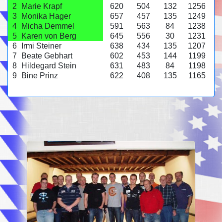
2
Marie Krapf
620
504
132
1256
3
Monika Hager
657
457
135
1249
4
Micha Demmel
591
563
84
1238
5
Karen von Berg
645
556
30
1231
6
Irmi Steiner
638
434
135
1207
7
Beate Gebhart
602
453
144
1199
8
Hildegard Stein
631
483
84
1198
9
Bine Prinz
622
408
135
1165