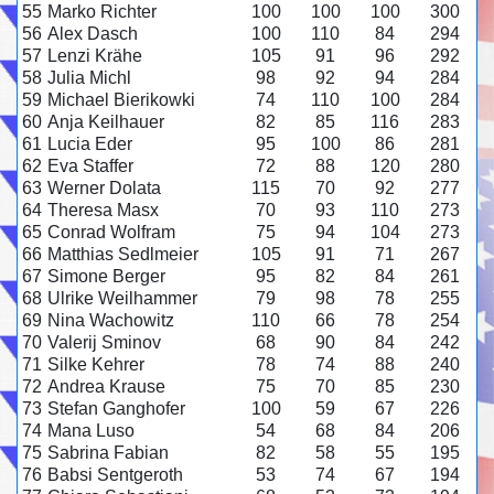
55
Marko Richter
100
100
100
300
56
Alex Dasch
100
110
84
294
57
Lenzi Krähe
105
91
96
292
58
Julia Michl
98
92
94
284
59
Michael Bierikowki
74
110
100
284
60
Anja Keilhauer
82
85
116
283
61
Lucia Eder
95
100
86
281
62
Eva Staffer
72
88
120
280
63
Werner Dolata
115
70
92
277
64
Theresa Masx
70
93
110
273
65
Conrad Wolfram
75
94
104
273
66
Matthias Sedlmeier
105
91
71
267
67
Simone Berger
95
82
84
261
68
Ulrike Weilhammer
79
98
78
255
69
Nina Wachowitz
110
66
78
254
70
Valerij Sminov
68
90
84
242
71
Silke Kehrer
78
74
88
240
72
Andrea Krause
75
70
85
230
73
Stefan Ganghofer
100
59
67
226
74
Mana Luso
54
68
84
206
75
Sabrina Fabian
82
58
55
195
76
Babsi Sentgeroth
53
74
67
194