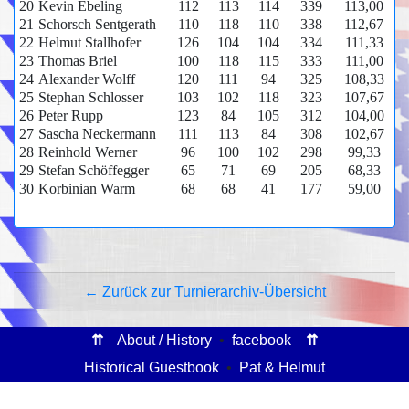
20
Kevin Ebeling
112
113
114
339
113,00
21
Schorsch Sentgerath
110
118
110
338
112,67
22
Helmut Stallhofer
126
104
104
334
111,33
23
Thomas Briel
100
118
115
333
111,00
24
Alexander Wolff
120
111
94
325
108,33
25
Stephan Schlosser
103
102
118
323
107,67
26
Peter Rupp
123
84
105
312
104,00
27
Sascha Neckermann
111
113
84
308
102,67
28
Reinhold Werner
96
100
102
298
99,33
29
Stefan Schöffegger
65
71
69
205
68,33
30
Korbinian Warm
68
68
41
177
59,00
← Zurück zur Turnierarchiv-Übersicht
⇈
About / History
•
facebook
⇈
Historical Guestbook
•
Pat & Helmut