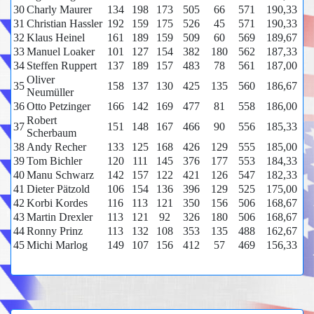
30
Charly Maurer
134
198
173
505
66
571
190,33
31
Christian Hassler
192
159
175
526
45
571
190,33
32
Klaus Heinel
161
189
159
509
60
569
189,67
33
Manuel Loaker
101
127
154
382
180
562
187,33
34
Steffen Ruppert
137
189
157
483
78
561
187,00
Oliver
35
158
137
130
425
135
560
186,67
Neumüller
36
Otto Petzinger
166
142
169
477
81
558
186,00
Robert
37
151
148
167
466
90
556
185,33
Scherbaum
38
Andy Recher
133
125
168
426
129
555
185,00
39
Tom Bichler
120
111
145
376
177
553
184,33
40
Manu Schwarz
142
157
122
421
126
547
182,33
41
Dieter Pätzold
106
154
136
396
129
525
175,00
42
Korbi Kordes
116
113
121
350
156
506
168,67
43
Martin Drexler
113
121
92
326
180
506
168,67
44
Ronny Prinz
113
132
108
353
135
488
162,67
45
Michi Marlog
149
107
156
412
57
469
156,33