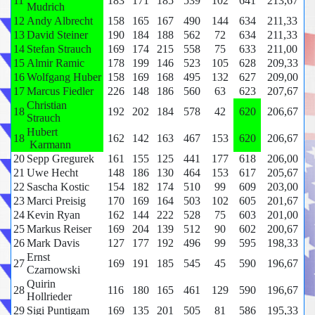
11
183
171
185
539
102
641
213,67
Mudrich
12
Andy Albrecht
158
165
167
490
144
634
211,33
13
David Steiner
190
184
188
562
72
634
211,33
14
Stefan Strauch
169
174
215
558
75
633
211,00
15
Almir Ramic
178
199
146
523
105
628
209,33
16
Wolfgang Huber
158
169
168
495
132
627
209,00
17
Marcus Fiedler
226
148
186
560
63
623
207,67
Christian
18
192
202
184
578
42
620
206,67
Strauch
Hubert
18
162
142
163
467
153
620
206,67
Karmann
20
Sepp Gregurek
161
155
125
441
177
618
206,00
21
Uwe Hecht
148
186
130
464
153
617
205,67
22
Sascha Kostic
154
182
174
510
99
609
203,00
23
Marci Preisig
170
169
164
503
102
605
201,67
24
Kevin Ryan
162
144
222
528
75
603
201,00
25
Markus Reiser
169
204
139
512
90
602
200,67
26
Mark Davis
127
177
192
496
99
595
198,33
Ernst
27
169
191
185
545
45
590
196,67
Czarnowski
Quirin
28
116
180
165
461
129
590
196,67
Hollrieder
29
Sigi Puntigam
169
135
201
505
81
586
195,33