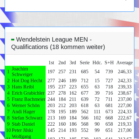
Wendelstein League MEN -
Qualifications (18 kommen weiter)
1st
2nd
3rd
Serie
Hdc.
S+H
Average
Joachim
1
197
257
231
685
54
739
246,33
Schweiger
2
Hot Dog Hecht
277
246
189
712
15
727
242,33
3
Hans Reibl
195
237
223
655
63
718
239,33
4
Erich Grabichler
237
278
162
677
39
716
238,67
5
Franz Bachmeier
244
184
211
639
72
711
237,00
6
Werner Schön
203
212
203
618
63
681
227,00
7
Andi Hager
178
195
189
562
111
673
224,33
8
Stefan Schwarz
213
169
184
566
102
668
222,67
9
Stab Daniel
222
160
186
568
90
658
219,33
10
Peter Jilski
145
214
193
552
99
651
217,00
Wolfgang