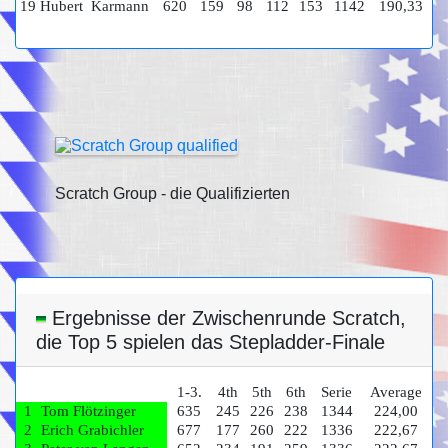
19
Hubert Karmann
620
159
98
112
153
1142
190,33
Scratch Group - die Qualifizierten
Ergebnisse der Zwischenrunde Scratch,
die Top 5 spielen das Stepladder-Finale
1-3.
4th
5th
6th
Serie
Average
1
Tom Flötzinger
635
245
226
238
1344
224,00
2
Erich Grabichler
677
177
260
222
1336
222,67