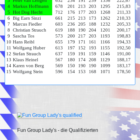
3
Peter van Lengen
652
234
191
259
1336
222,67
4
Markus Hoffmann
678
201
213
203
1295
215,83
5
Hot Dog Hecht
712
176
177
203
1268
211,33
6
Big Earn Sinzi
661
215
213
173
1262
210,33
7
Marcus Fiedler
603
236
205
188
1232
205,33
8
Christian Strauch
619
188
190
204
1201
200,17
9
Sascha Tos
573
200
217
203
1193
198,83
10
Hans Reibl
655
179
171
161
1166
194,33
11
Wolfgang Huber
613
197
152
193
1155
192,50
12
Stefan Strauch
637
159
191
159
1146
191,00
13
Klaus Heinel
567
180
174
208
1129
188,17
14
Karen von Berg
569
150
190
190
1099
183,17
15
Wolfgang Stein
596
154
153
168
1071
178,50
Fun Group Lady's - die Qualifizierten