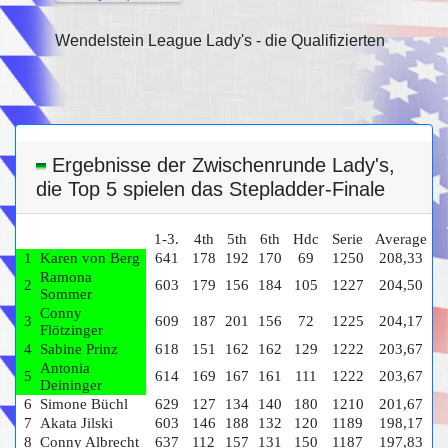
Wendelstein League Lady's - die Qualifizierten
Ergebnisse der Zwischenrunde Lady's,
die Top 5 spielen das Stepladder-Finale
1-3.
4th
5th
6th
Hdc
Serie
Average
1
Karen von Berg
641
178
192
170
69
1250
208,33
Ramona
2
603
179
156
184
105
1227
204,50
Sommer
Conny
3
609
187
201
156
72
1225
204,17
Flötzinger
4
Sabine Prinz
618
151
162
162
129
1222
203,67
Antonia
5
614
169
167
161
111
1222
203,67
Deininger
6
Simone Büchl
629
127
134
140
180
1210
201,67
7
Akata Jilski
603
146
188
132
120
1189
198,17
8
Conny Albrecht
637
112
157
131
150
1187
197,83