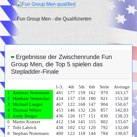
Fun Group Men - die Qualifizierten
Ergebnisse der Zwischenrunde Fun
Group Men, die Top 5 spielen das
Stepladder-Finale
1-3.
4th
5th
6th
Serie
Average
1
Andreas Notemann
481
177
159
162
979
163,17
2
Matthias Steinecker
434
157
150
180
921
153,50
3
Michael Langer
467
122
168
147
904
150,67
4
Thomas Weber
453
146
132
126
857
142,83
5
Andy Berger
436
126
117
151
830
138,33
6
Martin Kratzer
412
134
141
115
802
133,67
7
Tobi Laböck
438
102
132
120
792
132,00
8
Stephan Notemann
400
122
118
144
784
130,67