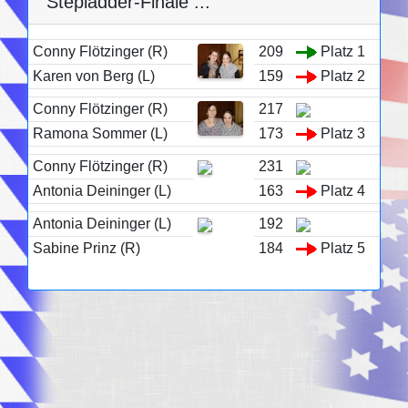
Stepladder-Finale :::
Conny Flötzinger (R)
209
Platz 1
Karen von Berg (L)
159
Platz 2
Conny Flötzinger (R)
217
Ramona Sommer (L)
173
Platz 3
Conny Flötzinger (R)
231
Antonia Deininger (L)
163
Platz 4
Antonia Deininger (L)
192
Sabine Prinz (R)
184
Platz 5