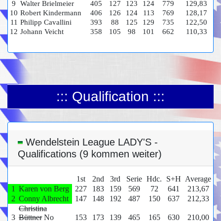
9
Walter Brielmeier
405
127
123
124
779
129,83
10
Robert Kindermann
406
126
124
113
769
128,17
11
Philipp Cavallini
393
88
125
129
735
122,50
12
Johann Veicht
358
105
98
101
662
110,33
::: Qualification :::
Wendelstein League LADY'S -
Qualifications (9 kommen weiter)
1st
2nd
3rd
Serie
Hdc.
S+H
Average
1
Karen von Berg
227
183
159
569
72
641
213,67
2
Conny Albrecht
147
148
192
487
150
637
212,33
Christina
3
Büttner
No
153
173
139
465
165
630
210,00