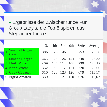
Ergebnisse der Zwischenrunde Fun
Group Lady's, die Top 5 spielen das
Stepladder-Finale
1-3.
4th
5th
6th
Serie
Average
Simone Darga-
1
386
126
146
95
753
125,50
Cavallini
2
Simone Rösgen
365
128
126
121
740
123,33
3
Linda Reischl
409
104
118
108
739
123,17
4
Karin Veicht
352
130
117
121
720
120,00
5
Gaby Gebauer
310
120
123
126
679
113,17
6
Ingrid Amandi
339
106
121
110
676
112,67