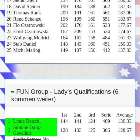
17
Stefan Stein
234
170
161
565
188,33
18
David Steiner
190
184
188
562
187,33
19
Thomas Rank
209
191
161
561
187,00
20
Rene Schanze
196
195
160
551
183,67
21
Flo Czarnowski
202
170
161
533
177,67
22
Ernst Czarnowski
162
209
153
524
174,67
23
Wolfgang Mudrich
164
162
158
484
161,33
24
Stab Daniel
148
143
160
451
150,33
25
Michi Marlog
149
107
156
412
137,33
FUN Group - Lady's Qualifications (6
kommen weiter)
1st
2nd
3rd
Serie
Average
1
Linda Reischl
144
141
124
409
136,33
Simone Darga-
2
128
133
125
386
128,67
Cavallini
Nadja Satzger
No