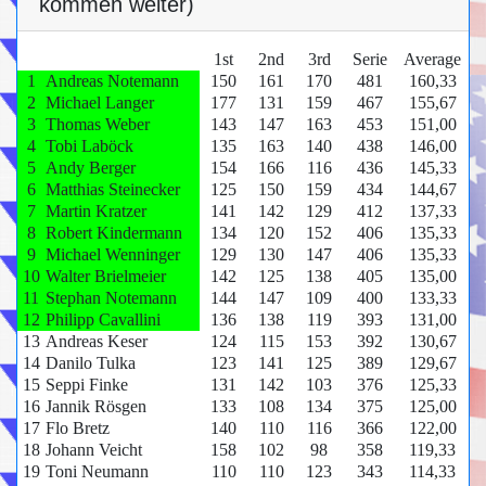
kommen weiter)
1st
2nd
3rd
Serie
Average
1
Andreas Notemann
150
161
170
481
160,33
2
Michael Langer
177
131
159
467
155,67
3
Thomas Weber
143
147
163
453
151,00
4
Tobi Laböck
135
163
140
438
146,00
5
Andy Berger
154
166
116
436
145,33
6
Matthias Steinecker
125
150
159
434
144,67
7
Martin Kratzer
141
142
129
412
137,33
8
Robert Kindermann
134
120
152
406
135,33
9
Michael Wenninger
129
130
147
406
135,33
10
Walter Brielmeier
142
125
138
405
135,00
11
Stephan Notemann
144
147
109
400
133,33
12
Philipp Cavallini
136
138
119
393
131,00
13
Andreas Keser
124
115
153
392
130,67
14
Danilo Tulka
123
141
125
389
129,67
15
Seppi Finke
131
142
103
376
125,33
16
Jannik Rösgen
133
108
134
375
125,00
17
Flo Bretz
140
110
116
366
122,00
18
Johann Veicht
158
102
98
358
119,33
19
Toni Neumann
110
110
123
343
114,33