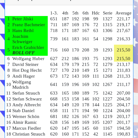
1-3.
4th
5th
6th
Hdc
Serie
Average
1
Peter Jilski
651
187
192
198
99
1327
221,17
2
Franz Bachmeier
711
187
169
176
72
1315
219,17
3
Hans Reibl
718
171
187
167
63
1306
217,67
Joachim
4
739
161
183
161
54
1298
216,33
Schweiger
Erich Grabichler
5
716
160
170
208
39
1293
215,50
ROLL OFF
6
Wolfgang Huber
627
212
186
193
75
1293
215,50
7
David Steiner
634
179
179
215
72
1279
213,17
8
Hot Dog Hecht
727
170
210
149
15
1271
211,83
9
Andi Hager
673
172
143
169
111
1268
211,33
Wolfgang
10
641
159
196
169
102
1267
211,17
Mudrich
11
Stefan Strauch
633
165
180
189
75
1242
207,00
12
Stefan Schwarz
668
153
158
146
102
1227
204,50
13
Andy Albrecht
634
149
120
178
144
1225
204,17
14
Stab Daniel
658
111
171
194
90
1224
204,00
15
Werner Schön
681
182
126
167
63
1219
203,17
16
Almir Ramic
628
156
149
169
105
1207
201,17
17
Marcus Fiedler
620
147
195
145
60
1167
194,50
18
Christian Strauch
620
160
171
152
42
1145
190,83