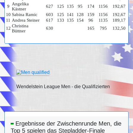
Angelika
9
627
125
135
95
174
1156
192,67
Kästner
10
Sabina Ramic
603
125
141
128
159
1156
192,67
11
Andrea Steiner
617
133
135
154
96
1135
189,17
Christina
12
630
165
795
132,50
Büttner
Wendelstein League Men - die Qualifizierten
Ergebnisse der Zwischenrunde Men, die
Top 5 spielen das Stepladder-Finale