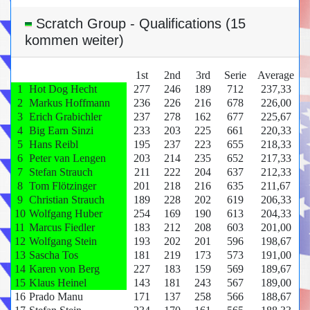
Scratch Group - Qualifications (15
kommen weiter)
1st
2nd
3rd
Serie
Average
1
Hot Dog Hecht
277
246
189
712
237,33
2
Markus Hoffmann
236
226
216
678
226,00
3
Erich Grabichler
237
278
162
677
225,67
4
Big Earn Sinzi
233
203
225
661
220,33
5
Hans Reibl
195
237
223
655
218,33
6
Peter van Lengen
203
214
235
652
217,33
7
Stefan Strauch
211
222
204
637
212,33
8
Tom Flötzinger
201
218
216
635
211,67
9
Christian Strauch
189
228
202
619
206,33
10
Wolfgang Huber
254
169
190
613
204,33
11
Marcus Fiedler
183
212
208
603
201,00
12
Wolfgang Stein
193
202
201
596
198,67
13
Sascha Tos
181
219
173
573
191,00
14
Karen von Berg
227
183
159
569
189,67
15
Klaus Heinel
143
181
243
567
189,00
16
Prado Manu
171
137
258
566
188,67