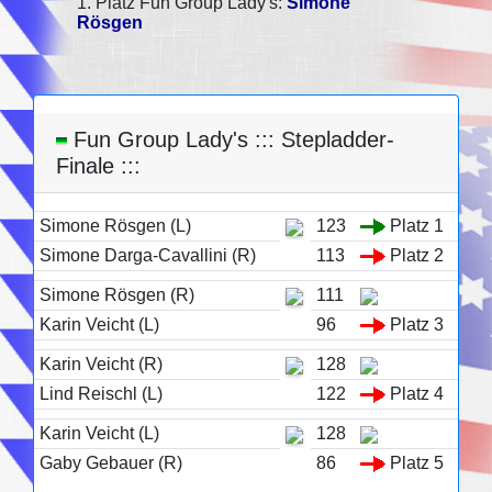
1. Platz Fun Group Lady's:
Simone
Rösgen
Fun Group Lady's ::: Stepladder-
Finale :::
Simone Rösgen (L)
123
Platz 1
Simone Darga-Cavallini (R)
113
Platz 2
Simone Rösgen (R)
111
Karin Veicht (L)
96
Platz 3
Karin Veicht (R)
128
Lind Reischl (L)
122
Platz 4
Karin Veicht (L)
128
Gaby Gebauer (R)
86
Platz 5