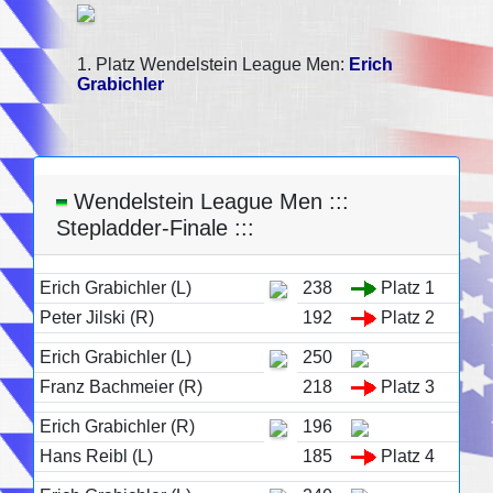
1. Platz Wendelstein League Men:
Erich
Grabichler
Wendelstein League Men :::
Stepladder-Finale :::
Erich Grabichler (L)
238
Platz 1
Peter Jilski (R)
192
Platz 2
Erich Grabichler (L)
250
Franz Bachmeier (R)
218
Platz 3
Erich Grabichler (R)
196
Hans Reibl (L)
185
Platz 4