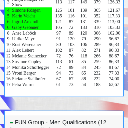
3
113
117
149
379
126,33
Show
4
Simone Rösgen
125
101
139
365
121,67
5
Karin Veicht
135
116
101
352
117,33
6
Ingrid Amandi
121
87
131
339
113,00
6
Gaby Gebauer
105
72
133
310
103,33
8
Anse Laböck
97
89
120
306
102,00
9
Ulrike Mayr
91
120
79
290
96,67
10
Rosi Wesenauer
80
103
106
289
96,33
11
Alex Lehert
102
87
82
271
90,33
12
Melanie Steinecker
72
76
118
266
88,67
13
Susanne Copley
113
61
85
259
86,33
14
Monika Schöffegger
72
89
84
245
81,67
15
Vroni Berger
94
73
65
232
77,33
16
Stefanie Stallhofer
67
67
88
222
74,00
17
Petra Wurm
61
73
54
188
62,67
FUN Group - Men Qualifications (12