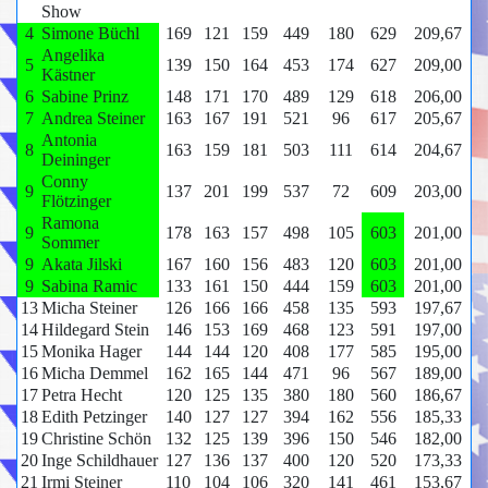
Show
4
Simone Büchl
169
121
159
449
180
629
209,67
Angelika
5
139
150
164
453
174
627
209,00
Kästner
6
Sabine Prinz
148
171
170
489
129
618
206,00
7
Andrea Steiner
163
167
191
521
96
617
205,67
Antonia
8
163
159
181
503
111
614
204,67
Deininger
Conny
9
137
201
199
537
72
609
203,00
Flötzinger
Ramona
9
178
163
157
498
105
603
201,00
Sommer
9
Akata Jilski
167
160
156
483
120
603
201,00
9
Sabina Ramic
133
161
150
444
159
603
201,00
13
Micha Steiner
126
166
166
458
135
593
197,67
14
Hildegard Stein
146
153
169
468
123
591
197,00
15
Monika Hager
144
144
120
408
177
585
195,00
16
Micha Demmel
162
165
144
471
96
567
189,00
17
Petra Hecht
120
125
135
380
180
560
186,67
18
Edith Petzinger
140
127
127
394
162
556
185,33
19
Christine Schön
132
125
139
396
150
546
182,00
20
Inge Schildhauer
127
136
137
400
120
520
173,33
21
Irmi Steiner
110
104
106
320
141
461
153,67