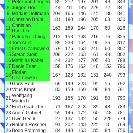
7
Peter Van Lengen
185
212
197
201
48
843
8
Jürgen Hörl
144
211
185
229
72
841
9
Markus Hoffmann
204
166
146
145
180
841
10
Christian Brüni
181
180
196
205
68
830
Christian
11
163
189
244
170
60
826
Raschke
12
Patrik Reichling
212
153
168
216
76
825
13
Tom Auer
189
238
164
190
36
817
14
Ernst Czarnowski
179
175
153
240
60
807
15
Stefan Stein
208
222
163
161
48
802
16
Matthias Kabel
144
232
177
205
40
798
17
Denis Erler
158
176
162
148
152
796
Florian
18
167
123
132
131
240
793
Czarnowski
19
Hans Reibl
169
149
223
195
56
792
20
Vitus Krapf
183
159
169
196
84
791
Wolfgang
21
193
156
170
191
80
790
Mudrich
22
Erich Grabichler
171
167
218
185
48
789
23
André Gabriel
155
146
172
160
148
781
24
Uwe Hecht
127
137
132
150
228
774
25
Roland Roscher
191
202
143
225
8
769
26
Bodo Frömming
184
140
163
185
84
756