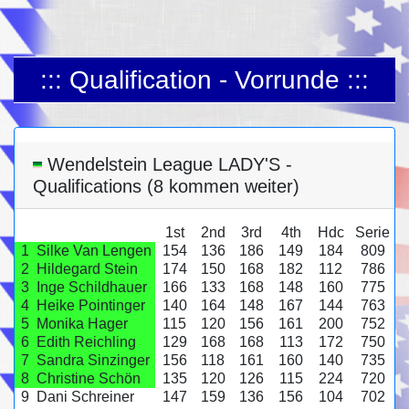
::: Qualification - Vorrunde :::
Wendelstein League LADY'S -
Qualifications (8 kommen weiter)
1st
2nd
3rd
4th
Hdc
Serie
1
Silke Van Lengen
154
136
186
149
184
809
2
Hildegard Stein
174
150
168
182
112
786
3
Inge Schildhauer
166
133
168
148
160
775
4
Heike Pointinger
140
164
148
167
144
763
5
Monika Hager
115
120
156
161
200
752
6
Edith Reichling
129
168
168
113
172
750
7
Sandra Sinzinger
156
118
161
160
140
735
8
Christine Schön
135
120
126
115
224
720
9
Dani Schreiner
147
159
136
156
104
702