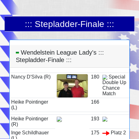
::: Stepladder-Finale :::
Wendelstein League Lady's :::
Stepladder-Finale :::
Nancy D′Silva (R)
180
Special
Double Up
Chance
Match
Heike Pointinger
166
(L)
Heike Pointinger
193
(R)
Inge Schildhauer
175
Platz 2
(L)