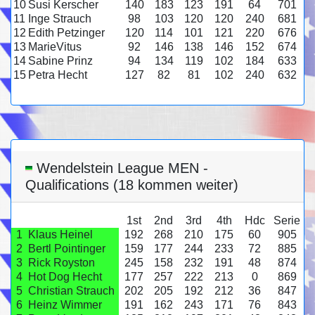
10
Susi Kerscher
140
183
123
191
64
701
11
Inge Strauch
98
103
120
120
240
681
12
Edith Petzinger
120
114
101
121
220
676
13
MarieVitus
92
146
138
146
152
674
14
Sabine Prinz
94
134
119
102
184
633
15
Petra Hecht
127
82
81
102
240
632
Wendelstein League MEN -
Qualifications (18 kommen weiter)
1st
2nd
3rd
4th
Hdc
Serie
1
Klaus Heinel
192
268
210
175
60
905
2
Bertl Pointinger
159
177
244
233
72
885
3
Rick Royston
245
158
232
191
48
874
4
Hot Dog Hecht
177
257
222
213
0
869
5
Christian Strauch
202
205
192
212
36
847
6
Heinz Wimmer
191
162
243
171
76
843