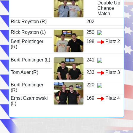
Double Up
Chance
Match
Rick Royston (R)
202
Rick Royston (L)
250
Bertl Pointinger
198
Platz 2
(R)
Bertl Pointinger (L)
241
Tom Auer (R)
233
Platz 3
Bertl Pointinger
220
(R)
Ernst Czarnowski
169
Platz 4
(L)