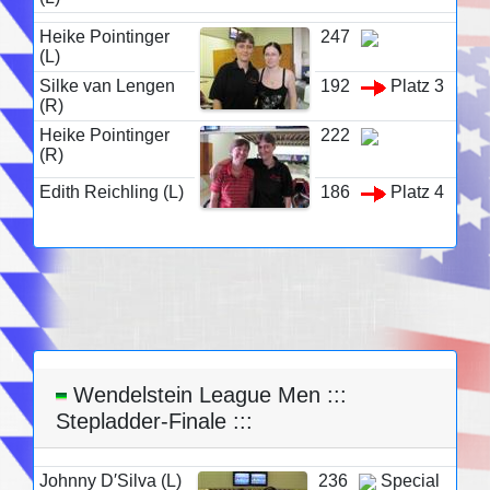
Heike Pointinger
247
(L)
Silke van Lengen
192
Platz 3
(R)
Heike Pointinger
222
(R)
Edith Reichling (L)
186
Platz 4
Wendelstein League Men :::
Stepladder-Finale :::
Johnny D′Silva (L)
236
Special