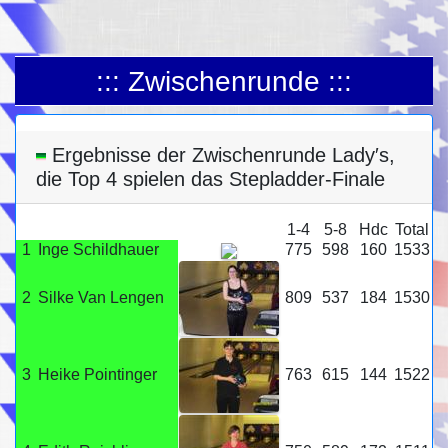
::: Zwischenrunde :::
Ergebnisse der Zwischenrunde Lady′s,
die Top 4 spielen das Stepladder-Finale
1-4
5-8
Hdc
Total
1
Inge Schildhauer
775
598
160
1533
2
Silke Van Lengen
809
537
184
1530
3
Heike Pointinger
763
615
144
1522