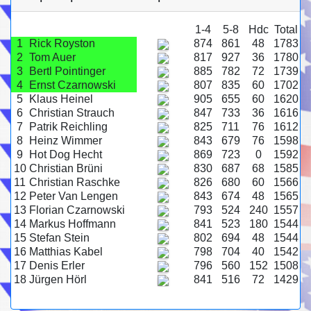
1-4
5-8
Hdc
Total
1
Rick Royston
874
861
48
1783
2
Tom Auer
817
927
36
1780
3
Bertl Pointinger
885
782
72
1739
4
Ernst Czarnowski
807
835
60
1702
5
Klaus Heinel
905
655
60
1620
6
Christian Strauch
847
733
36
1616
7
Patrik Reichling
825
711
76
1612
8
Heinz Wimmer
843
679
76
1598
9
Hot Dog Hecht
869
723
0
1592
10
Christian Brüni
830
687
68
1585
11
Christian Raschke
826
680
60
1566
12
Peter Van Lengen
843
674
48
1565
13
Florian Czarnowski
793
524
240
1557
14
Markus Hoffmann
841
523
180
1544
15
Stefan Stein
802
694
48
1544
16
Matthias Kabel
798
704
40
1542
17
Denis Erler
796
560
152
1508
18
Jürgen Hörl
841
516
72
1429