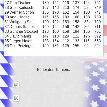
27
Tom Fischer
189
162
119
137
144
751
28
Gust Kaifosch
167
143
213
174
52
749
29
Werner Schön
155
178
152
154
108
747
30
Andi Hager
115
165
183
168
108
739
31
Wolfgang Stein
190
192
153
158
36
729
32
Dennis Santos
169
164
156
142
80
711
33
Günther Stockert
123
100
158
184
136
701
34
David Manig
147
118
129
122
176
692
35
Jürgen Hofer
133
164
112
133
116
658
36
Otto Petzinger
149
131
125
155
64
624
Bilder des Turniers: