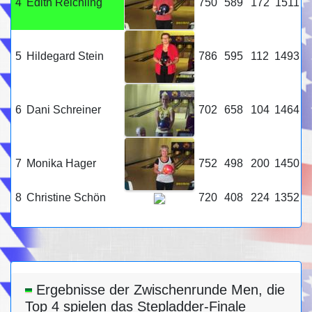
4
Edith Reichling
750
589
172
1511
5
Hildegard Stein
786
595
112
1493
6
Dani Schreiner
702
658
104
1464
7
Monika Hager
752
498
200
1450
8
Christine Schön
720
408
224
1352
Ergebnisse der Zwischenrunde Men, die
Top 4 spielen das Stepladder-Finale