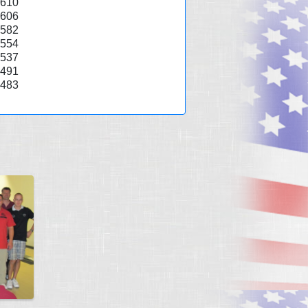
610
606
582
554
537
491
483