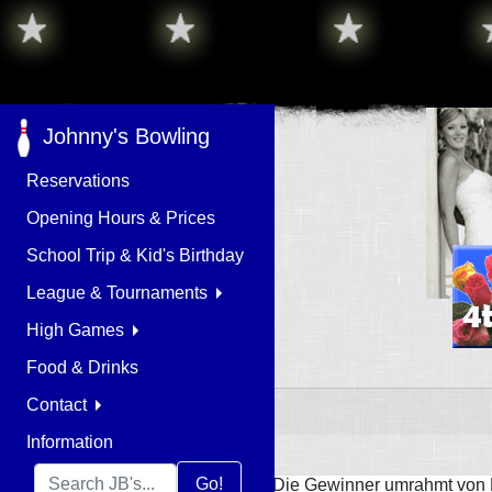
Johnny's Bowling
Reservations
Opening Hours & Prices
School Trip & Kid's Birthday
League & Tournaments
High Games
Food & Drinks
Contact
Information
Go!
Die Gewinner umrahmt von 