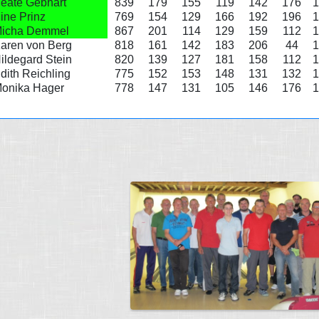
eate Gebhart
839
179
155
119
142
176
1
ine Prinz
769
154
129
166
192
196
1
icha Demmel
867
201
114
129
159
112
1
aren von Berg
818
161
142
183
206
44
1
ildegard Stein
820
139
127
181
158
112
1
dith Reichling
775
152
153
148
131
132
1
onika Hager
778
147
131
105
146
176
1