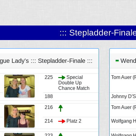
::: Stepladder-Finale
e Lady's ::: Stepladder-Finale :::
Wendel
225
Special
Tom Auer (
Double Up
Chance Match
188
Johnny D′Si
216
Tom Auer (
214
Platz 2
Wolfgang H
223
Wolfgang H