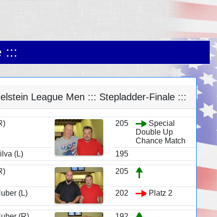
 :::
stein League Men ::: Stepladder-Finale :::
R)
205
Special
Double Up
Chance Match
lva (L)
195
R)
205
uber (L)
202
Platz 2
uber (R)
192