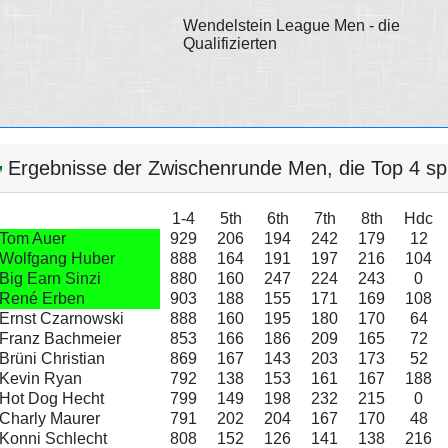
Wendelstein League Men - die
Qualifizierten
Ergebnisse der Zwischenrunde Men, die Top 4 spi
1-4
5th
6th
7th
8th
Hdc
Tom Auer
929
206
194
242
179
12
Wolfgang Huber
888
164
191
197
216
104
Big Earn Sinzi
880
160
247
224
243
0
René Erben
903
188
155
171
169
108
Ernst Czarnowski
888
160
195
180
170
64
Franz Bachmeier
853
166
186
209
165
72
Brüni Christian
869
167
143
203
173
52
Kevin Ryan
792
138
153
161
167
188
Hot Dog Hecht
799
149
198
232
215
0
Charly Maurer
791
202
204
167
170
48
Konni Schlecht
808
152
126
141
138
216