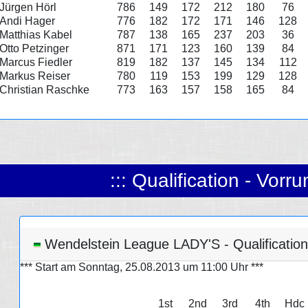
Jürgen Hörl
786
149
172
212
180
76
Andi Hager
776
182
172
171
146
128
Matthias Kabel
787
138
165
237
203
36
Otto Petzinger
871
171
123
160
139
84
Marcus Fiedler
819
182
137
145
134
112
Markus Reiser
780
119
153
199
129
128
Christian Raschke
773
163
157
158
165
84
::: Qualification - Vorru
Wendelstein League LADY'S - Qualificatio
*** Start am Sonntag, 25.08.2013 um 11:00 Uhr ***
1st
2nd
3rd
4th
Hdc