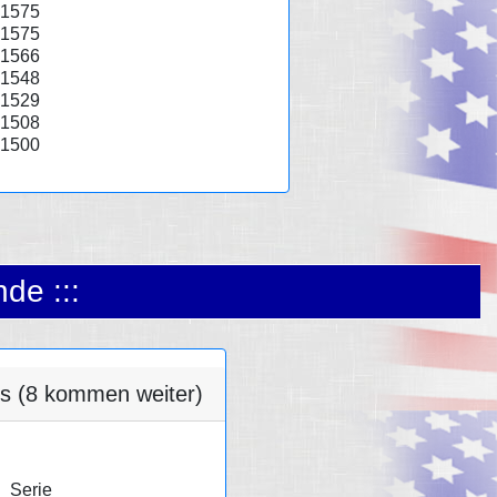
1575
1575
1566
1548
1529
1508
1500
nde :::
ns (8 kommen weiter)
Serie