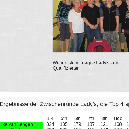
Wendelstein League Lady's - die
Qualifizierten
Ergebnisse der Zwischenrunde Lady′s, die Top 4 sp
1-4
5th
6th
7th
8th
Hdc
T
ilke van Lengen
824
135
179
187
121
168
1