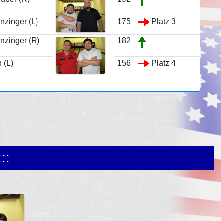
inzinger (L)
175
Platz 3
inzinger (R)
182
 (L)
156
Platz 4
::