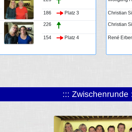
186
Platz 3
Christian S
226
Christian S
154
Platz 4
René Erben
::: Zwischenrunde :