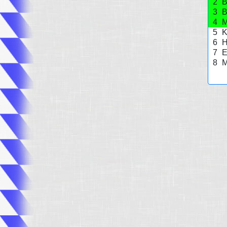
2
B
3
B
4
M
5
K
6
H
7
E
8
M