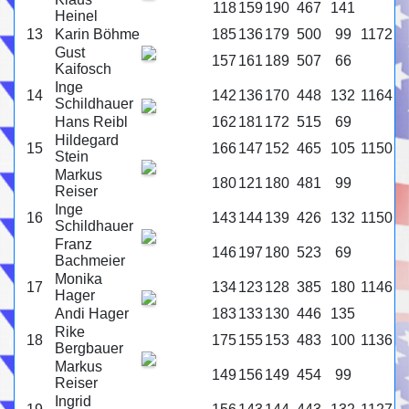
118
159
190
467
141
Heinel
13
Karin Böhme
185
136
179
500
99
1172
Gust
157
161
189
507
66
Kaifosch
Inge
14
142
136
170
448
132
1164
Schildhauer
Hans Reibl
162
181
172
515
69
Hildegard
15
166
147
152
465
105
1150
Stein
Markus
180
121
180
481
99
Reiser
Inge
16
143
144
139
426
132
1150
Schildhauer
Franz
146
197
180
523
69
Bachmeier
Monika
17
134
123
128
385
180
1146
Hager
Andi Hager
183
133
130
446
135
Rike
18
175
155
153
483
100
1136
Bergbauer
Markus
149
156
149
454
99
Reiser
Ingrid