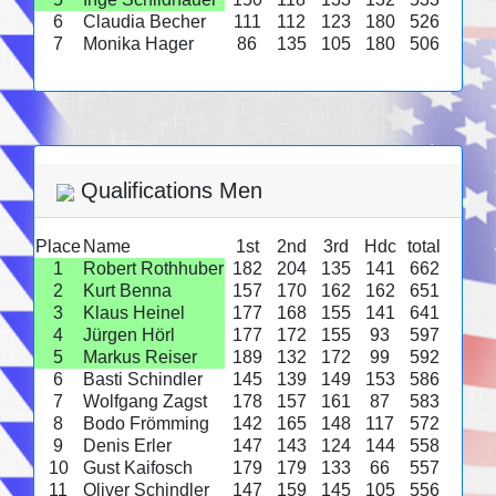
6
Claudia Becher
111
112
123
180
526
7
Monika Hager
86
135
105
180
506
Qualifications Men
Place
Name
1st
2nd
3rd
Hdc
total
1
Robert Rothhuber
182
204
135
141
662
2
Kurt Benna
157
170
162
162
651
3
Klaus Heinel
177
168
155
141
641
4
Jürgen Hörl
177
172
155
93
597
5
Markus Reiser
189
132
172
99
592
6
Basti Schindler
145
139
149
153
586
7
Wolfgang Zagst
178
157
161
87
583
8
Bodo Frömming
142
165
148
117
572
9
Denis Erler
147
143
124
144
558
10
Gust Kaifosch
179
179
133
66
557
11
Oliver Schindler
147
159
145
105
556