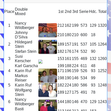
Double
Place
1st
2nd
3rd
Serie
Hdc.
Total
Mixed
Nancy
1
212
162
199
573
129
1320
Wildberger
Johnny
210
180
210
600
18
D'Silva
Hildegard
2
189
157
191
537
105
1264
Stein
Stefan Stein
182
176
174
532
90
Susi
3
153
161
155
469
132
1260
Kerscher
Karl Garscha
199
188
224
611
48
4
Karin Ruf
171
196
159
526
93
1252
Markus
198
190
146
534
99
Reiser
5
Karin Ruf
182
224
180
586
93
1248
Wolfgang
189
127
175
491
78
Stein
Nancy
6
144
180
146
470
129
1243
Wildberger
Basti