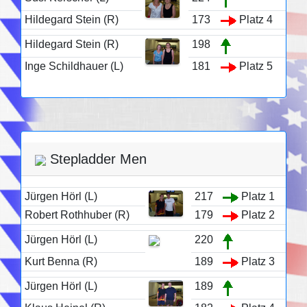
Hildegard Stein (R)
173
Platz 4
Hildegard Stein (R)
198
Inge Schildhauer (L)
181
Platz 5
Stepladder Men
Jürgen Hörl (L)
217
Platz 1
Robert Rothhuber (R)
179
Platz 2
Jürgen Hörl (L)
220
Kurt Benna (R)
189
Platz 3
Jürgen Hörl (L)
189