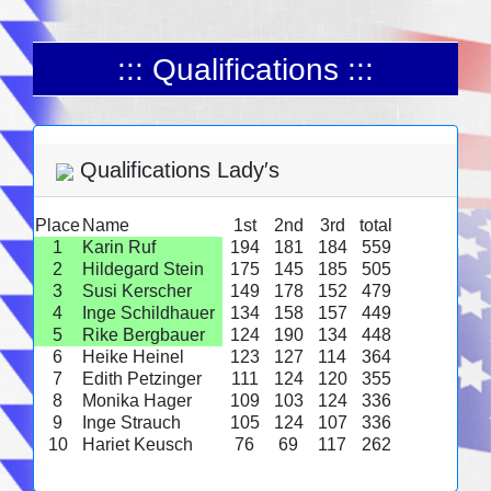
::: Qualifications :::
Qualifications Lady′s
Place
Name
1st
2nd
3rd
total
1
Karin Ruf
194
181
184
559
2
Hildegard Stein
175
145
185
505
3
Susi Kerscher
149
178
152
479
4
Inge Schildhauer
134
158
157
449
5
Rike Bergbauer
124
190
134
448
6
Heike Heinel
123
127
114
364
7
Edith Petzinger
111
124
120
355
8
Monika Hager
109
103
124
336
9
Inge Strauch
105
124
107
336
10
Hariet Keusch
76
69
117
262