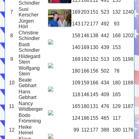
113
166
212
491
153
Schindler
Susi
7
169
203
151
523
132
1240
Kerscher
Jürgen
143
172
177
492
93
Hörl
Christine
8
158
146
138
442
168
1202
Schindler
Basti
140
169
130
439
153
Schindler
Hildegard
9
169
192
152
513
105
1198
Stein
Wolfgang
180
166
156
502
78
Stein
Beate
10
109
159
166
434
180
1188
Gebhart
Hans
118
146
145
409
165
Gebhart
Nancy
11
165
180
131
476
129
1187
Wildberger
Bodo
124
186
155
465
117
Frömming
Heike
12
99
112
177
388
180
1176
Heinel
Klaus