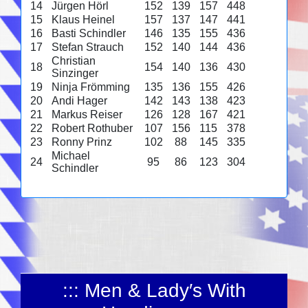
14
Jürgen Hörl
152
139
157
448
15
Klaus Heinel
157
137
147
441
16
Basti Schindler
146
135
155
436
17
Stefan Strauch
152
140
144
436
Christian
18
154
140
136
430
Sinzinger
19
Ninja Frömming
135
136
155
426
20
Andi Hager
142
143
138
423
21
Markus Reiser
126
128
167
421
22
Robert Rothuber
107
156
115
378
23
Ronny Prinz
102
88
145
335
Michael
24
95
86
123
304
Schindler
::: Men & Lady′s With