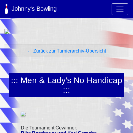
Johnny's Bowling
← Zurück zur Turnierarchiv-Übersicht
::: Men & Lady′s No Handicap
:::
Die Tournament Gewinner: