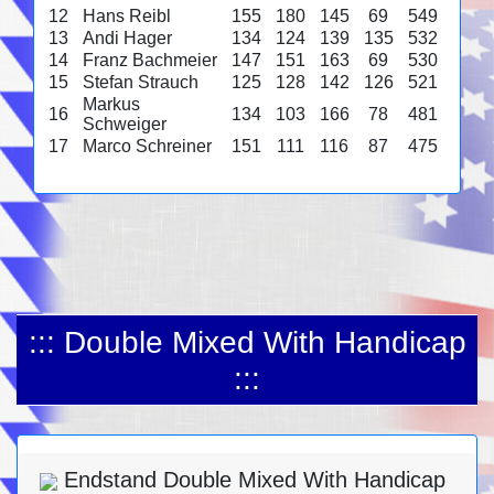
12
Hans Reibl
155
180
145
69
549
13
Andi Hager
134
124
139
135
532
14
Franz Bachmeier
147
151
163
69
530
15
Stefan Strauch
125
128
142
126
521
Markus
16
134
103
166
78
481
Schweiger
17
Marco Schreiner
151
111
116
87
475
::: Double Mixed With Handicap
:::
Endstand Double Mixed With Handicap