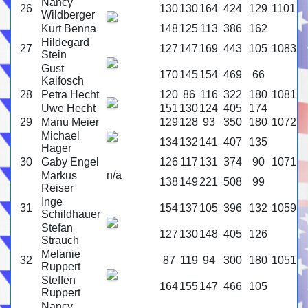
Nancy
26
130
130
164
424
129
1101
Wildberger
Kurt Benna
148
125
113
386
162
Hildegard
27
127
147
169
443
105
1083
Stein
Gust
170
145
154
469
66
Kaifosch
28
Petra Hecht
120
86
116
322
180
1081
Uwe Hecht
151
130
124
405
174
29
Manu Meier
129
128
93
350
180
1072
Michael
134
132
141
407
135
Hager
30
Gaby Engel
126
117
131
374
90
1071
n/a
Markus
138
149
221
508
99
Reiser
Inge
31
154
137
105
396
132
1059
Schildhauer
Stefan
127
130
148
405
126
Strauch
Melanie
32
87
119
94
300
180
1051
Ruppert
Steffen
164
155
147
466
105
Ruppert
Nancy