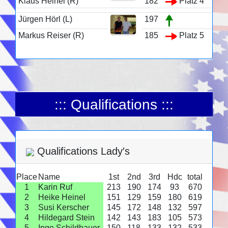
Klaus Heinel (R)
182
Platz 4
Jürgen Hörl (L)
197
Markus Reiser (R)
185
Platz 5
::: Qualifications :::
Qualifications Lady′s
Place
Name
1st
2nd
3rd
Hdc
total
1
Karin Ruf
213
190
174
93
670
2
Heike Heinel
151
129
159
180
619
3
Susi Kerscher
145
172
148
132
597
4
Hildegard Stein
142
143
183
105
573
5
Inge Schildhauer
150
118
133
132
533