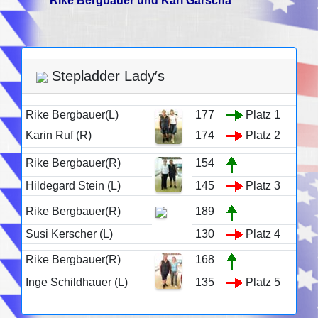
Rike Bergbauer und Karl Garscha
Stepladder Lady′s
Rike Bergbauer(L)
177
Platz 1
Karin Ruf (R)
174
Platz 2
Rike Bergbauer(R)
154
Hildegard Stein (L)
145
Platz 3
Rike Bergbauer(R)
189
Susi Kerscher (L)
130
Platz 4
Rike Bergbauer(R)
168
Inge Schildhauer (L)
135
Platz 5