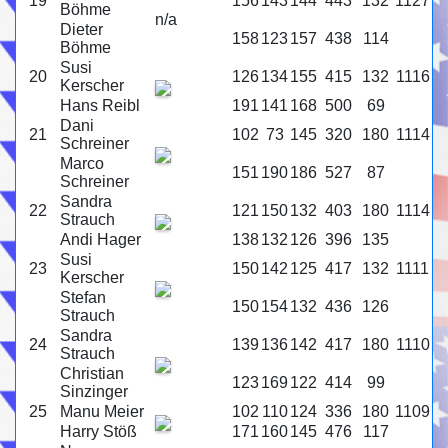
19
156
143
144
443
132
1127
Böhme
n/a
Dieter
158
123
157
438
114
Böhme
Susi
20
126
134
155
415
132
1116
Kerscher
Hans Reibl
191
141
168
500
69
Dani
21
102
73
145
320
180
1114
Schreiner
Marco
151
190
186
527
87
Schreiner
Sandra
22
121
150
132
403
180
1114
Strauch
Andi Hager
138
132
126
396
135
Susi
23
150
142
125
417
132
1111
Kerscher
Stefan
150
154
132
436
126
Strauch
Sandra
24
139
136
142
417
180
1110
Strauch
Christian
123
169
122
414
99
Sinzinger
25
Manu Meier
102
110
124
336
180
1109
Harry Stöß
171
160
145
476
117