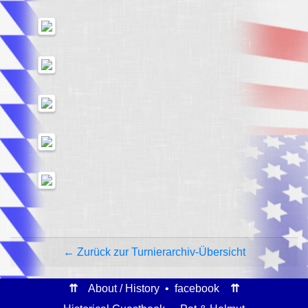
← Zurück zur Turnierarchiv-Übersicht
⇈
About / History
•
facebook
⇈