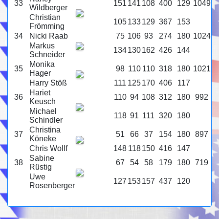
33
151
141
108
400
129
1049
Wildberger
Christian
105
133
129
367
153
Frömming
34
Nicki Raab
75
106
93
274
180
1024
Markus
134
130
162
426
144
Schneider
Monika
35
98
110
110
318
180
1021
Hager
Harry Stöß
111
125
170
406
117
Hariet
36
110
94
108
312
180
992
Keusch
Michael
118
91
111
320
180
Schindler
Christina
37
51
66
37
154
180
897
Köneke
Chris Wollf
148
118
150
416
147
Sabine
38
67
54
58
179
180
719
Rüstig
Uwe
127
153
157
437
120
Rosenberger