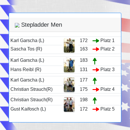
Stepladder Men
Karl Garscha (L)
172
Platz 1
Sascha Tos (R)
163
Platz 2
Karl Garscha (L)
183
Hans Reibl (R)
131
Platz 3
Karl Garscha (L)
177
Christian Strauch(R)
175
Platz 4
Christian Strauch(R)
198
Gust Kaifosch (L)
172
Platz 5